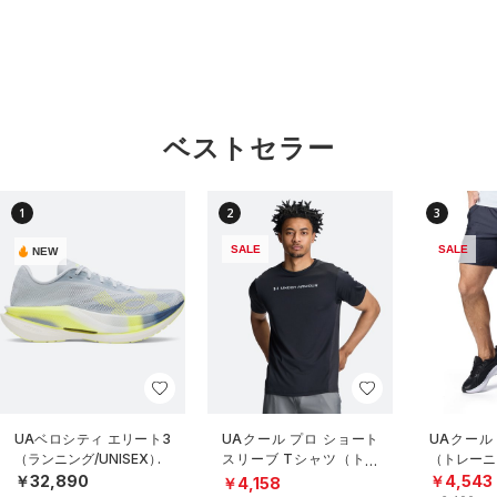
ベストセラー
1
2
3
SALE
SALE
NEW
UAベロシティ エリート3
UAクール プロ ショート
UAクール
（ランニング/UNISEX）
スリーブ Tシャツ（トレ
（トレーニ
ーニング/MEN）
￥32,890
￥4,543
￥4,158