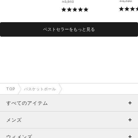
￥6,490
￥5,940
ベストセラーをもっと見る
TOP
バスケットボール
すべてのアイテム
メンズ
メンズ
ウィメンズ
トップス
ウィメンズ