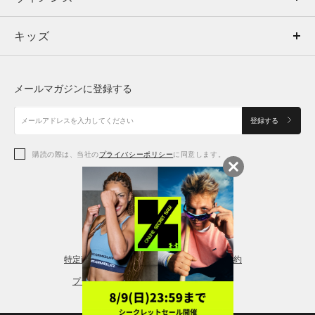
キッズ
トップス
ボトムス
キッズ
トップス
ボトムス
シューズ
シューズ
メールマガジンに登録する
ボトムス
シューズ
アクセサリー
アクセサリー
登録する
シューズ
アクセサリー
購読の際は、当社の
プライバシーポリシー
に同意します。
アクセサリー
スポーツブラ
レギンス＆タイツ
特定商取引法に基づく通販の表記
会員規約
プライバシーポリシー