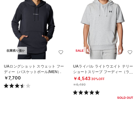
在庫残り僅か
SALE
UAロングショット スウェット フー
UAライバル ライトウエイト テリー
ディー（バスケットボール/MEN）
ショートスリーブ フーディー（ライ
フスタイル/MEN）
￥7,700
￥4,543
30%OFF
￥6,490
SOLD OUT