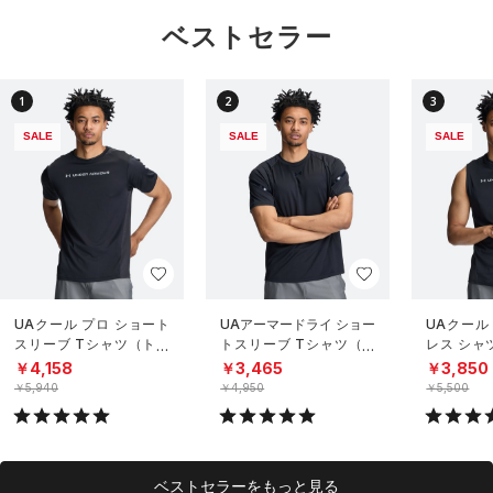
ベストセラー
1
2
3
SALE
SALE
SALE
UAクール プロ ショート
UAアーマードライ ショー
UAクール
スリーブ Tシャツ（トレ
トスリーブ Tシャツ（ト
レス シャ
ーニング/MEN）
レーニング/MEN）
グ/MEN）
￥4,158
￥3,465
￥3,850
￥5,940
￥4,950
￥5,500
ベストセラーをもっと見る