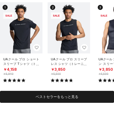
1
2
3
SALE
SALE
SALE
UAクール プロ ショート
UAクール プロ スリーブ
UAクール
スリーブ Tシャツ（トレ
レス シャツ（トレーニン
ン スリー
ーニング/MEN）
グ/MEN）
（トレーニ
￥4,158
￥3,850
￥3,850
￥5,940
￥5,500
￥5,500
ベストセラーをもっと見る