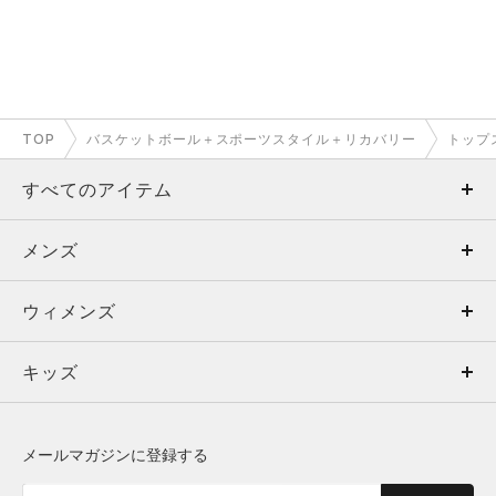
TOP
バスケットボール＋スポーツスタイル＋リカバリー
トップ
すべてのアイテム
メンズ
メンズ
ウィメンズ
トップス
ウィメンズ
キッズ
トップス
ボトムス
キッズ
トップス
ボトムス
シューズ
シューズ
メールマガジンに登録する
ボトムス