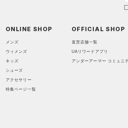
在庫あり
CHARGED(チャージド)
（0）
限定
24.0
MICRO G(マイクロＧ)
（0）
24.5
直営限定
（1）
コレクション
TRIBASE(トライベース)
25.0
ONLINE SHOP
OFFICIAL SHOP
公式サイト限定
（0）
（0）
25.5
プロジェクトロック
（0）
在庫残りわずか
（0）
RUSH(ラッシュ)
（0）
26.0
メンズ
直営店舗一覧
ステフィン・カリー
（0）
ISO-CHILL(アイソチル)
（0）
26.5
ウィメンズ
UAリワードアプリ
アジア限定
（0）
Tech(テック)
（0）
27.0
キッズ
アンダーアーマー コミュニ
COLDGEAR ARMOUR(コール
27.5
シューズ
ドギアアーマー)
（0）
28.0
アクセサリー
HEATGEAR ARMOUR(ヒート
28.5
ギアアーマー)
（0）
特集ページ一覧
29.0
STORM(ストーム)
（0）
29.5
COLDGEAR INFRARED(コー
30.0
ルドギアインフラレッド)
（0）
30.5
AUXETIC(オーゼティック)
31.0