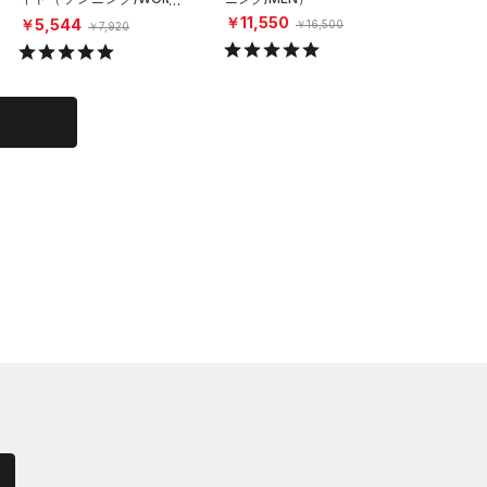
N）
N）
￥11,550
￥5,544
￥4,15
￥16,500
￥7,920