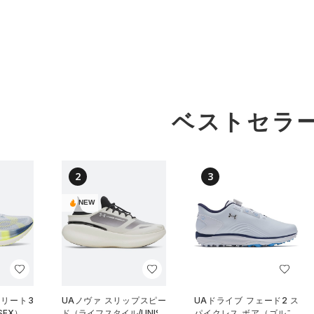
ベストセラ
2
3
NEW
エリート3
UAノヴァ スリップスピー
UAドライブ フェード2 ス
SEX）
ド（ライフスタイル/UNISE
パイクレス ボア（ゴルフ/