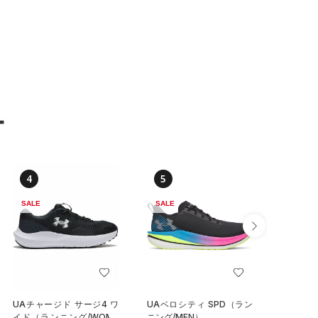
ー
4
5
6
SALE
SALE
SALE
UAチャージド サージ4 ワ
UAベロシティ SPD（ラン
UAイグ
イド（ランニング/WOME
ニング/MEN）
クス（ラ