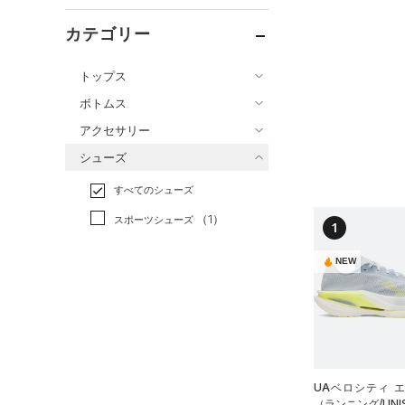
カテゴリー
トップス
ボトムス
すべてのトップス
アクセサリー
すべてのボトムス
（3）
ベースレイヤー
シューズ
すべてのアクセサリー
（4）
レギンス&タイツ
（12）
Tシャツ
すべてのシューズ
（1）
バックパック
（4）
ショートパンツ
（2）
タンクトップ
（1）
スポーツシューズ
ショルダー＆トートバッグ
（3）
1
パンツ(ロングパンツ)
（0）
ポロシャツ
（0）
（0）
スパイク
（0）
スウェット＆フリース
（0）
ロングTシャツ
NEW
（0）
サックパック
スポーツスタイルシューズ
（0）
アンダーウェア
（0）
パーカー&トレーナー
（0）
（0）
ウェストバッグ
（0）
スカート
（0）
ジャケット
（0）
サンダル
（0）
ダッフルバッグ
（0）
スイムウェア
（0）
ジャージ
（0）
キャップ＆ビーニー
サイズ
（0）
ベスト
UAベロシティ 
（0）
ベルト
（ランニング/UNI