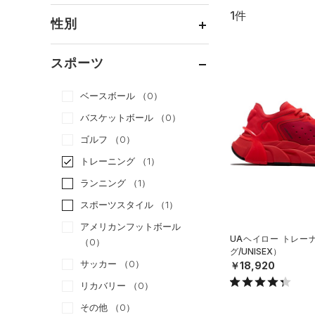
1件
通常価格
（1）
性別
セール
（0）
メンズ
（1）
スポーツ
ウィメンズ
（1）
ベースボール
（0）
ボーイズ
（0）
バスケットボール
（0）
ガールズ
（0）
ゴルフ
（0）
ユニセックス
（1）
トレーニング
（1）
ランニング
（1）
スポーツスタイル
（1）
アメリカンフットボール
UAヘイロー トレー
（0）
グ/UNISEX）
サッカー
（0）
￥18,920
リカバリー
（0）
その他
（0）