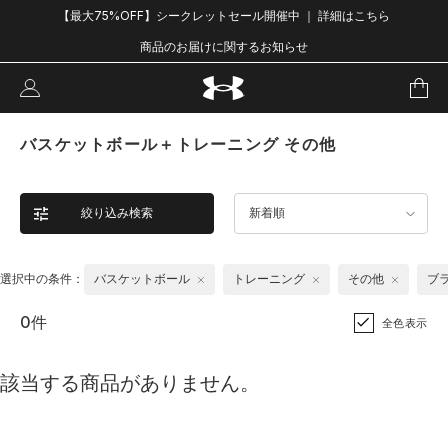
【最大75%OFF】シークレットセール開催中 ｜ 詳細はこちら
商品のお届けに関するお知らせ
バスケットボール＋トレーニング その他
絞り込み検索
新着順
選択中の条件：
バスケットボール
トレーニング
その他
ブ
0件
全色表示
該当する商品がありません。