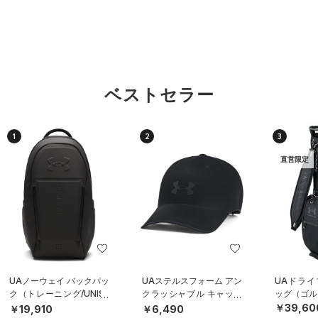
ベストセラー
1
2
3
直営限定
UAノーウェイ バックパッ
UAステルスフォーム アン
UAドライ
ク（トレーニング/UNISE
クラッシャブル キャップ
ッグ（ゴルフ
X）
（ライフスタイル/UNISE
￥39,60
￥19,910
￥6,490