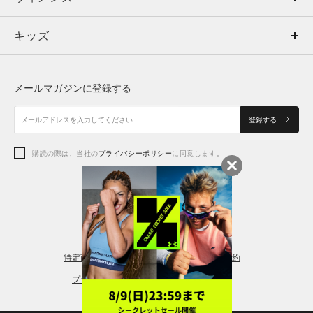
キッズ
トップス
ボトムス
キッズ
トップス
ボトムス
シューズ
シューズ
メールマガジンに登録する
ボトムス
シューズ
アクセサリー
アクセサリー
登録する
シューズ
アクセサリー
購読の際は、当社の
プライバシーポリシー
に同意します。
アクセサリー
スポーツブラ
レギンス＆タイツ
特定商取引法に基づく通販の表記
会員規約
プライバシーポリシー