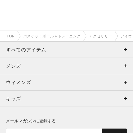
TOP
バスケットボール＋トレーニング
アクセサリー
アイウ
すべてのアイテム
メンズ
メンズ
ウィメンズ
トップス
ウィメンズ
キッズ
トップス
ボトムス
キッズ
トップス
ボトムス
シューズ
シューズ
メールマガジンに登録する
ボトムス
シューズ
アクセサリー
アクセサリー