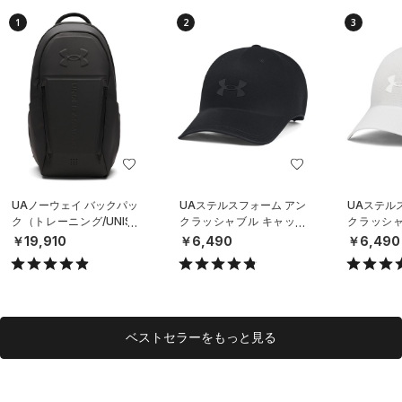
1
2
3
UAノーウェイ バックパッ
UAステルスフォーム アン
UAステル
ク（トレーニング/UNISE
クラッシャブル キャップ
クラッシャ
X）
（ライフスタイル/UNISE
（ライフスタ
￥19,910
￥6,490
￥6,490
X）
X）
ベストセラーをもっと見る