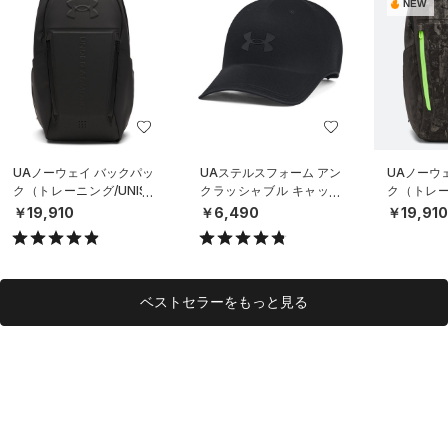
NEW
UAノーウェイ バックパッ
UAステルスフォーム アン
UAノーウ
ク（トレーニング/UNISE
クラッシャブル キャップ
ク（トレーニ
X）
（ライフスタイル/UNISE
X）
￥19,910
￥6,490
￥19,91
X）
ベストセラーをもっと見る