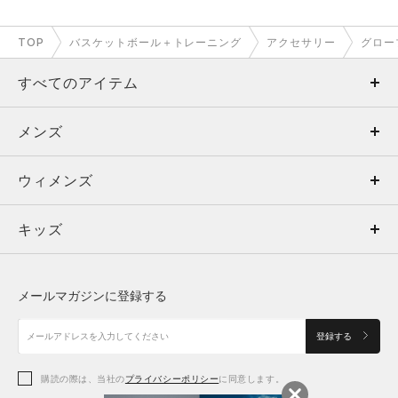
TOP
バスケットボール＋トレーニング
アクセサリー
グロー
すべてのアイテム
メンズ
メンズ
ウィメンズ
トップス
ウィメンズ
キッズ
トップス
ボトムス
キッズ
トップス
ボトムス
シューズ
シューズ
メールマガジンに登録する
ボトムス
シューズ
アクセサリー
アクセサリー
登録する
シューズ
アクセサリー
購読の際は、当社の
プライバシーポリシー
に同意します。