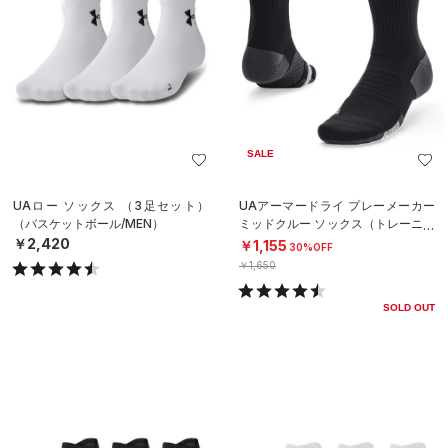
SALE
UAロー ソックス （3足セット）
UAアーマードライ プレーメーカー
（バスケットボール/MEN）
ミッドクルー ソックス（トレーニン
グ/UNISEX）
￥2,420
￥1,155
30%OFF
￥1,650
SOLD OUT