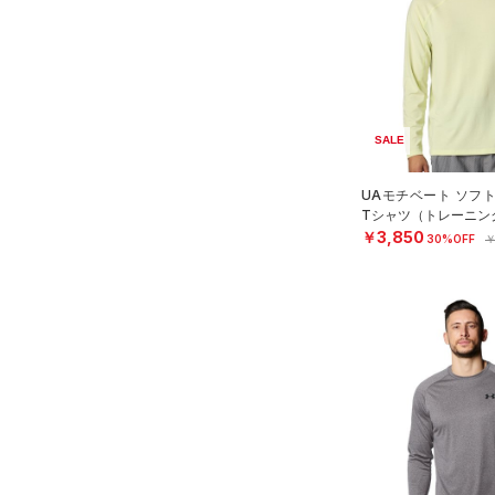
（1）
ダウン・コート
（23）
スポーツブラ
（3）
セットアップ
（2）
スイムウェア
SALE
ボトムス
UAモチベート ソフ
アクセサリー
すべてのボトムス
Tシャツ（トレーニング
￥3,850
シューズ
30%OFF
￥
すべてのアクセサリー
（49）
レギンス&タイツ
すべてのシューズ
（27）
バックパック
（103）
ショートパンツ
サイズ
（16）
スポーツシューズ
ショルダー＆トートバッグ
（42）
パンツ(ロングパンツ)
（3）
YXS(120cm)
カラー
（0）
スパイク
（5）
スウェット＆フリース
YS(130cm)
（10）
サックパック
スポーツスタイルシューズ
（36）
アンダーウェア
YM(140cm)
（0）
価格
（6）
ウェストバッグ
（0）
ブラック
スカート
ホワイト
ブラウン
グリーン
YL(150cm)
（4）
サンダル
（15）
ダッフルバッグ
（7）
テクノロジー
YXL(160cm)
スイムウェア
（15）
キャップ＆ビーニー