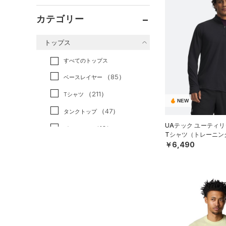
カテゴリー
トップス
すべてのトップス
（85）
ベースレイヤー
（211）
Tシャツ
NEW
（47）
タンクトップ
UAテック ユーティリ
（10）
ポロシャツ
Tシャツ（トレーニング
￥6,490
（26）
ロングTシャツ
（12）
パーカー&トレーナー
（25）
ジャケット
（14）
ジャージ
（1）
ベスト