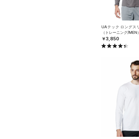
～
円
円
S
ブルー
パープル
レッド
イエロー
（0）
FLOW(フロー)
（0）
ベルト
在庫
M
HOVR(ホバー)
（0）
（4）
グローブ・手袋
L
オレンジ
その他
在庫あり
UAテック ロングスリ
CHARGED(チャージド)
（0）
限定
（10）
アイウェア
XL
（トレーニング/MEN
MICRO G(マイクロＧ)
（0）
￥3,850
リストバンド＆ヘッドバンド
2XL
直営限定
（0）
コレクション
（7）
TRIBASE(トライベース)
3XL
公式サイト限定
（0）
（0）
（0）
スポーツマスク
4XL
プロジェクトロック
（0）
在庫残りわずか
（0）
RUSH(ラッシュ)
（0）
（43）
ソックス
5XL
ステフィン・カリー
（0）
ISO-CHILL(アイソチル)
（0）
6XL
（0）
ネックウォーマー
アジア限定
（0）
Tech(テック)
（2）
（2）
スリーブ
COLDGEAR ARMOUR(コール
（6）
ドギアアーマー)
タオル
（0）
HEATGEAR ARMOUR(ヒート
（0）
ボール
ギアアーマー)
（0）
（0）
イヤホン＆ヘッドホン
STORM(ストーム)
（0）
（5）
ウォーターボトル
COLDGEAR INFRARED(コー