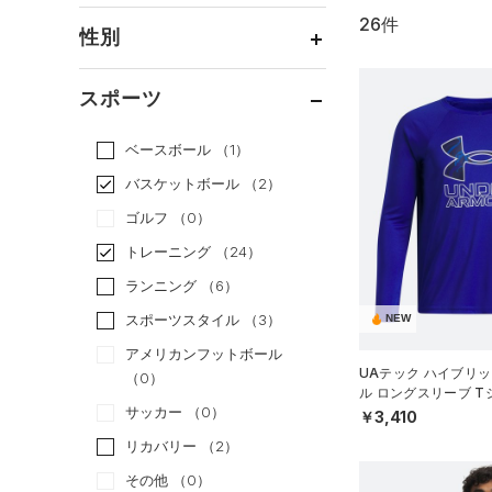
26件
通常価格
（22）
性別
セール
（4）
メンズ
（15）
スポーツ
ウィメンズ
（10）
ベースボール
（1）
ボーイズ
（6）
バスケットボール
（2）
ガールズ
（0）
ゴルフ
（0）
ユニセックス
（5）
トレーニング
（24）
ランニング
（6）
スポーツスタイル
（3）
NEW
アメリカンフットボール
UAテック ハイブリッ
（0）
ル ロングスリーブ 
サッカー
（0）
ング/BOYS）
￥3,410
リカバリー
（2）
その他
（0）