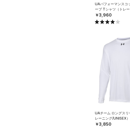
（0）
その他
ルドギアインフラレッド)
UAパフォーマンスコ
（0）
ーブ Tシャツ（トレー
￥3,960
AUXETIC(オーゼティック)
（0）
Charged Cotton(チャージド
コットン)
（0）
Rival Fleece(ライバルフリー
ス)
（0）
Armour Fleece(アーマーフリ
ース)
（0）
UAチーム ロングスリ
レーニング/UNISEX）
￥3,850