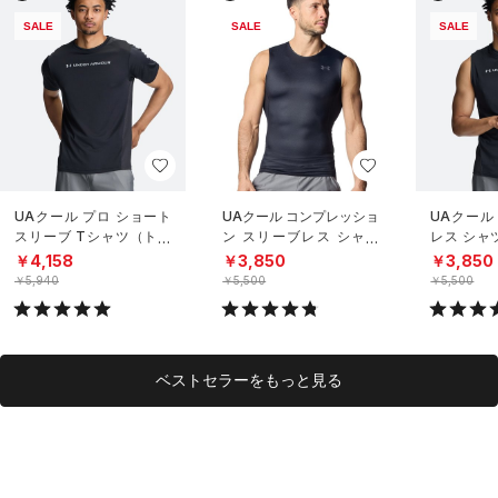
SALE
SALE
SALE
UAクール プロ ショート
UAクール コンプレッショ
UAクール
スリーブ Tシャツ（トレ
ン スリーブレス シャツ
レス シャ
ーニング/MEN）
（トレーニング/MEN）
グ/MEN）
￥4,158
￥3,850
￥3,850
￥5,940
￥5,500
￥5,500
ベストセラーをもっと見る