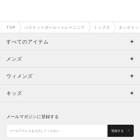
TOP
バスケットボール＋トレーニング
トップス
タンクトッ
すべてのアイテム
メンズ
メンズ
ウィメンズ
トップス
ウィメンズ
キッズ
トップス
ボトムス
キッズ
トップス
ボトムス
シューズ
シューズ
メールマガジンに登録する
ボトムス
シューズ
アクセサリー
アクセサリー
登録する