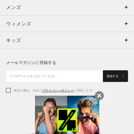
メンズ
メンズ
ウィメンズ
トップス
ウィメンズ
キッズ
トップス
ボトムス
キッズ
トップス
ボトムス
シューズ
シューズ
メールマガジンに登録する
ボトムス
シューズ
アクセサリー
アクセサリー
登録する
シューズ
アクセサリー
購読の際は、当社の
プライバシーポリシー
に同意します。
アクセサリー
スポーツブラ
レギンス＆タイツ