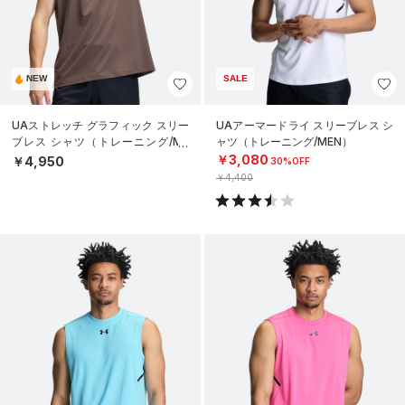
NEW
SALE
UAストレッチ グラフィック スリー
UAアーマードライ スリーブレス シ
ブレス シャツ（トレーニング/ME
ャツ（トレーニング/MEN）
N）
￥3,080
￥4,950
30%OFF
￥4,400