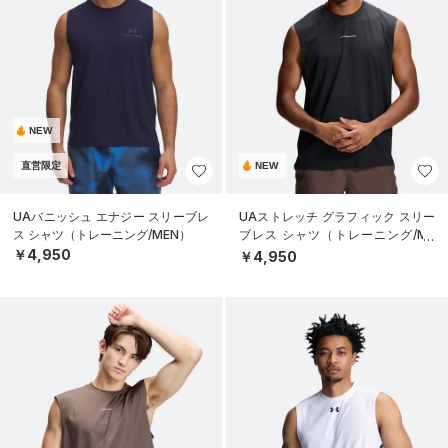
NEW
直営限定
NEW
UAバニッシュ エナジー スリーブレ
UAストレッチ グラフィック スリー
ス シャツ（トレーニング/MEN）
ブレス シャツ（トレーニング/ME
N）
￥4,950
￥4,950