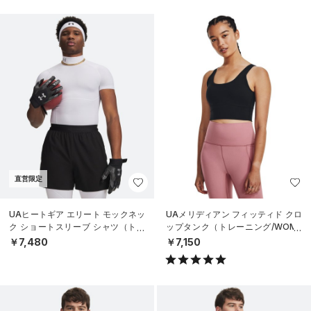
直営限定
UAヒートギア エリート モックネッ
UAメリディアン フィッティド クロ
ク ショートスリーブ シャツ（トレ
ップタンク（トレーニング/WOME
ーニング/MEN）
N）
￥7,480
￥7,150