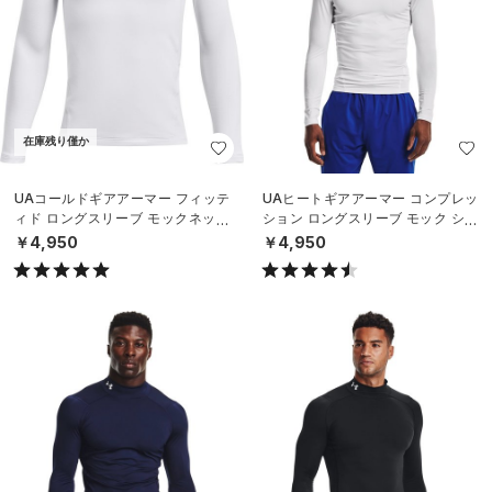
在庫残り僅か
UAコールドギアアーマー フィッテ
UAヒートギアアーマー コンプレッ
ィド ロングスリーブ モックネック
ション ロングスリーブ モック シャ
シャツ（トレーニング/BOYS）
ツ（トレーニング/MEN）
￥4,950
￥4,950