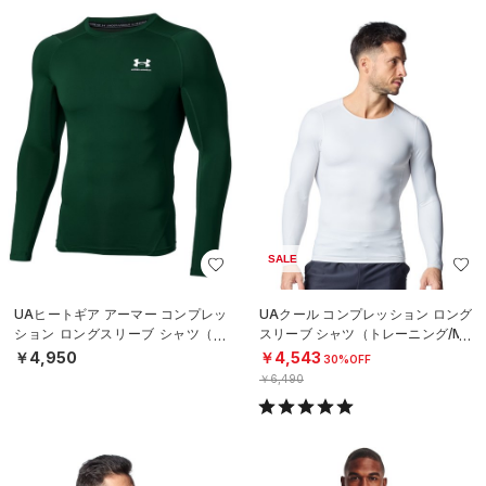
SALE
UAヒートギア アーマー コンプレッ
UAクール コンプレッション ロング
ション ロングスリーブ シャツ（ト
スリーブ シャツ（トレーニング/ME
レーニング/MEN）
N）
￥4,950
￥4,543
30%OFF
￥6,490