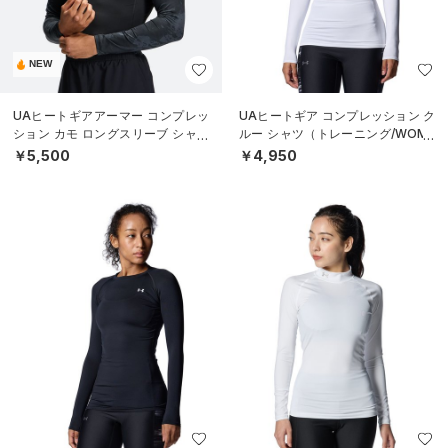
NEW
UAヒートギアアーマー コンプレッ
UAヒートギア コンプレッション ク
ション カモ ロングスリーブ シャツ
ルー シャツ（トレーニング/WOME
（トレーニング/MEN）
N）
￥5,500
￥4,950