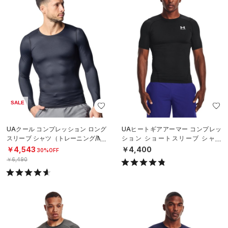
SALE
UAクール コンプレッション ロング
UAヒートギアアーマー コンプレッ
スリーブ シャツ（トレーニング/ME
ション ショートスリーブ シャツ
N）
（トレーニング/MEN）
￥4,543
￥4,400
30%OFF
￥6,490