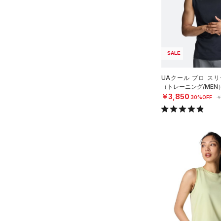
YL(150cm)
（4）
サンダル
（15）
ダッフルバッグ
（7）
テクノロジー
YXL(160cm)
スイムウェア
（21）
キャップ＆ビーニー
～
円
円
S
ブルー
パープル
レッド
イエロー
（0）
FLOW(フロー)
（0）
ベルト
在庫
M
HOVR(ホバー)
（0）
SALE
（6）
グローブ・手袋
L
オレンジ
その他
在庫あり
CHARGED(チャージド)
（0）
（7）
アイウェア
XL
UAクール プロ ス
MICRO G(マイクロＧ)
（0）
（トレーニング/MEN
リストバンド＆ヘッドバンド
限定
2XL
￥3,850
30%OFF
￥
（7）
TRIBASE(トライベース)
3XL
（0）
直営限定
（1）
（0）
スポーツマスク
コレクション
4XL
RUSH(ラッシュ)
（3）
公式サイト限定
（0）
（43）
ソックス
5XL
プロジェクトロック
（0）
ISO-CHILL(アイソチル)
（0）
在庫残りわずか
（0）
（0）
ネックウォーマー
ステフィン・カリー
（2）
Tech(テック)
（6）
（4）
スリーブ
アジア限定
（0）
COLDGEAR ARMOUR(コール
（6）
ドギアアーマー)
タオル
（0）
HEATGEAR ARMOUR(ヒート
（0）
ボール
ギアアーマー)
（0）
（0）
イヤホン＆ヘッドホン