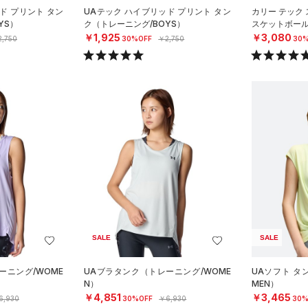
ド プリント タン
UAテック ハイブリッド プリント タン
カリー テック
YS）
ク（トレーニング/BOYS）
スケットボール
￥1,925
￥3,080
,750
30%OFF
￥2,750
30%
SALE
SALE
ーニング/WOME
UAブラタンク（トレーニング/WOME
UAソフト タ
N）
MEN）
￥4,851
￥3,465
6,930
30%OFF
￥6,930
30%