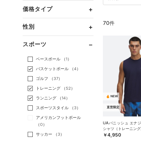
価格タイプ
70件
通常価格
（41）
性別
セール
（29）
メンズ
（54）
スポーツ
ウィメンズ
（22）
ベースボール
（1）
ボーイズ
（2）
バスケットボール
（4）
ガールズ
（0）
ゴルフ
（37）
ユニセックス
（8）
トレーニング
（52）
NEW
ランニング
（14）
スポーツスタイル
（3）
直営限定
アメリカンフットボール
UAバニッシュ エナ
（0）
シャツ（トレーニング/
サッカー
（3）
￥4,950