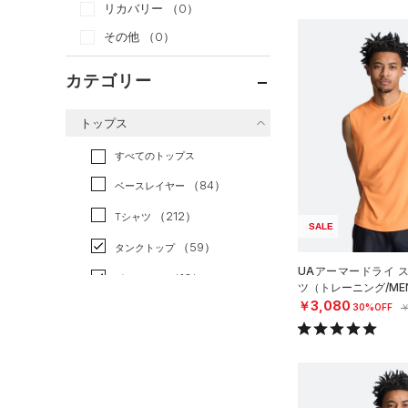
リカバリー
（0）
その他
（0）
カテゴリー
トップス
すべてのトップス
（84）
ベースレイヤー
（212）
Tシャツ
SALE
（59）
タンクトップ
UAアーマードライ 
（10）
ポロシャツ
ツ（トレーニング/ME
￥3,080
（32）
30%OFF
￥
ロングTシャツ
（12）
パーカー&トレーナー
（28）
ジャケット
（14）
ジャージ