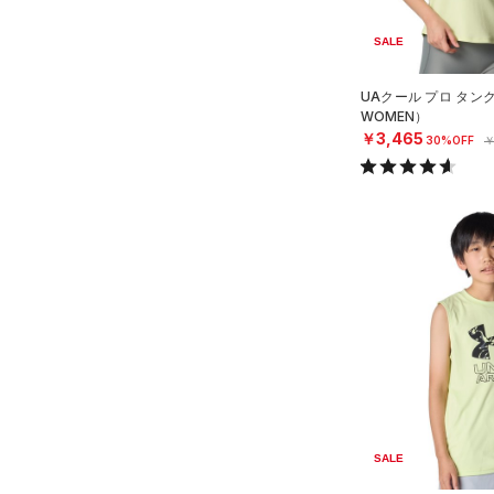
STORM(ストーム)
（0）
（3）
ウォーターボトル
COLDGEAR INFRARED(コー
SALE
（0）
その他
ルドギアインフラレッド)
（0）
UAクール プロ タン
WOMEN）
AUXETIC(オーゼティック)
￥3,465
30%OFF
￥
（0）
Charged Cotton(チャージド
コットン)
（3）
Rival Fleece(ライバルフリー
ス)
（0）
Armour Fleece(アーマーフリ
ース)
（0）
SALE