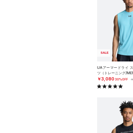
（1）
ベスト
（1）
ダウン・コート
（23）
スポーツブラ
（3）
セットアップ
（2）
スイムウェア
SALE
ボトムス
UAアーマードライ 
アクセサリー
すべてのボトムス
ツ（トレーニング/ME
￥3,080
シューズ
30%OFF
￥
すべてのアクセサリー
（57）
レギンス&タイツ
すべてのシューズ
（25）
バックパック
（98）
ショートパンツ
サイズ
（109）
スポーツシューズ
ショルダー＆トートバッグ
（42）
パンツ(ロングパンツ)
（2）
YXS(120cm)
カラー
（0）
スパイク
（4）
スウェット＆フリース
YS(130cm)
（10）
サックパック
スポーツスタイルシューズ
（35）
アンダーウェア
YM(140cm)
（0）
価格
（4）
ウェストバッグ
（0）
ブラック
スカート
ホワイト
ブラウン
グリーン