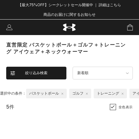
【最大75%OFF】シークレットセール開催中 ｜ 詳細はこちら
商品のお届けに関するお知らせ
直営限定 バスケットボール＋ゴルフ＋トレーニン
グ アイウェア＋ネックウォーマー
絞り込み検索
新着順
選択中の条件：
バスケットボール
ゴルフ
トレーニング
ア
5件
全色表示