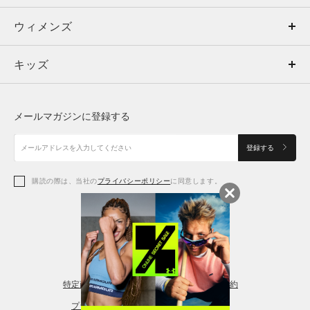
ウィメンズ
トップス
ウィメンズ
キッズ
トップス
ボトムス
キッズ
トップス
ボトムス
シューズ
シューズ
メールマガジンに登録する
ボトムス
シューズ
アクセサリー
アクセサリー
登録する
シューズ
アクセサリー
購読の際は、当社の
プライバシーポリシー
に同意します。
アクセサリー
スポーツブラ
レギンス＆タイツ
特定商取引法に基づく通販の表記
会員規約
プライバシーポリシー