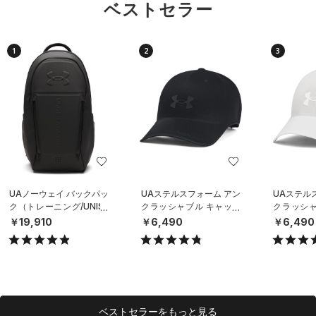
ベストセラー
1
2
3
UAノーウェイ バックパッ
UAステルスフォーム アン
UAステル
ク（トレーニング/UNISE
クラッシャブル キャップ
クラッシャ
X）
（ライフスタイル/UNISE
（ライフスタ
￥19,910
￥6,490
￥6,490
X）
X）
ベストセラーをもっと見る