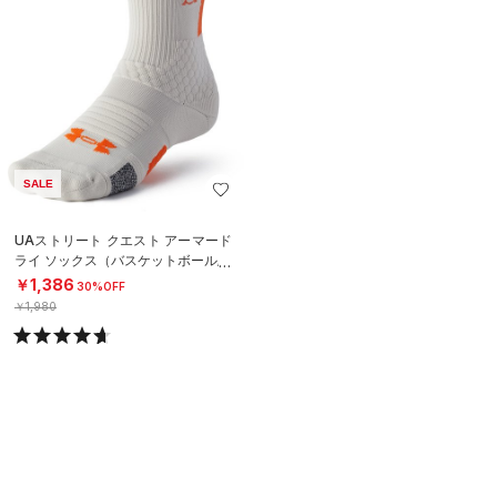
SALE
UAストリート クエスト アーマード
ライ ソックス（バスケットボール/U
NISEX）
￥1,386
30%OFF
￥1,980