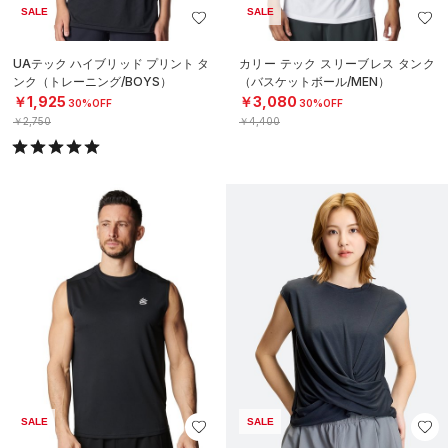
SALE
SALE
UAテック ハイブリッド プリント タ
カリー テック スリーブレス タンク
ンク（トレーニング/BOYS）
（バスケットボール/MEN）
￥1,925
￥3,080
30%OFF
30%OFF
￥2,750
￥4,400
SALE
SALE