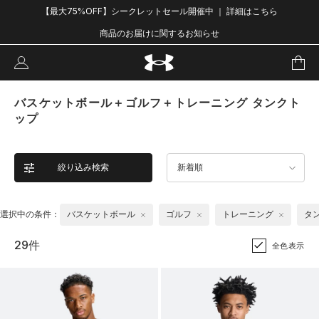
【最大75%OFF】シークレットセール開催中 ｜ 詳細はこちら
商品のお届けに関するお知らせ
バスケットボール＋ゴルフ＋トレーニング タンクト
ップ
絞り込み検索
新着順
選択中の条件：
バスケットボール
ゴルフ
トレーニング
タ
29件
全色表示