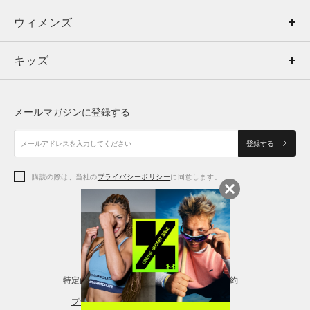
ウィメンズ
トップス
ウィメンズ
キッズ
トップス
ボトムス
キッズ
トップス
ボトムス
シューズ
シューズ
メールマガジンに登録する
ボトムス
シューズ
アクセサリー
アクセサリー
登録する
シューズ
アクセサリー
購読の際は、当社の
プライバシーポリシー
に同意します。
アクセサリー
スポーツブラ
レギンス＆タイツ
特定商取引法に基づく通販の表記
会員規約
プライバシーポリシー