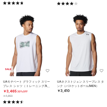
SALE
UAモチベート グラフィック スリー
UAネクストジェン スリーブレス タ
ブレス シャツ（トレーニング/ME
ンク（バスケットボール/MEN）
N）
￥3,410
￥3,465
30%OFF
￥4,950