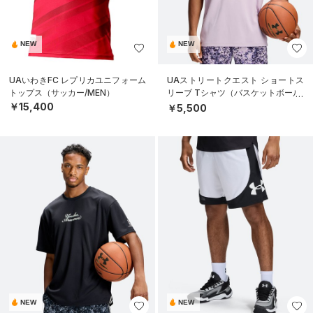
NEW
NEW
UAいわきFC レプリカユニフォーム
UAストリートクエスト ショートス
トップス（サッカー/MEN）
リーブ Tシャツ（バスケットボール/
MEN）
￥15,400
￥5,500
NEW
NEW