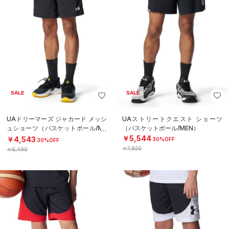
SALE
SALE
UAドリーマーズ ジャカード メッシ
UAストリートクエスト ショーツ
ュショーツ（バスケットボール/ME
（バスケットボール/MEN）
N）
￥5,544
￥4,543
30%OFF
30%OFF
￥7,920
￥6,490