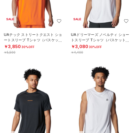
SALE
SALE
UAテック ストリートクエスト ショ
UAドリーマーズ ノベルティ ショー
ートスリーブ Tシャツ（バスケット
トスリーブ Tシャツ（バスケットボ
ボール/MEN）
ール/MEN）
￥3,850
￥3,080
30%OFF
30%OFF
￥5,500
￥4,400