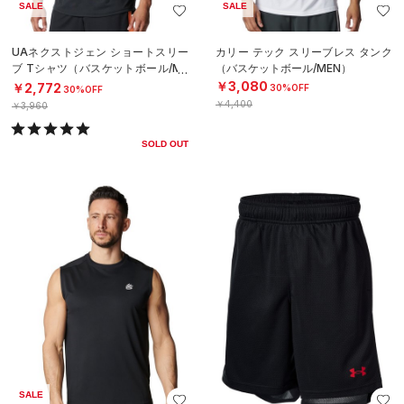
SALE
SALE
UAネクストジェン ショートスリー
カリー テック スリーブレス タンク
ブ Tシャツ（バスケットボール/ME
（バスケットボール/MEN）
N）
￥3,080
￥2,772
30%OFF
30%OFF
￥4,400
￥3,960
SOLD OUT
SALE