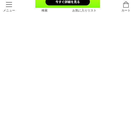
検索
お気に入りリスト
カート
メニュー
SALE
UAアーマードライ プレーメーカー
UAヒートギア コンプレッション ス
ミッドクルー ソックス（バスケット
リーブレス タンク（バスケットボー
ボール/UNISEX）
ル/MEN）
￥1,155
￥3,960
30%OFF
￥1,650
SOLD OUT