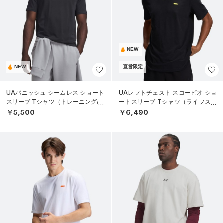
NEW
NEW
直営限定
UAバニッシュ シームレス ショート
UAレフトチェスト スコーピオ ショ
スリーブ Tシャツ（トレーニング/M
ートスリーブ Tシャツ（ライフスタ
EN）
イル/MEN）
￥5,500
￥6,490