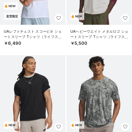
NEW
直営限定
NEW
UAレフトチェスト スコーピオ ショ
UAヘビーウエイト メタルロゴ ショ
ートスリーブ Tシャツ（ライフスタ
ートスリーブ Tシャツ（ライフスタ
イル/MEN）
イル/MEN）
￥6,490
￥5,500
NEW
NEW