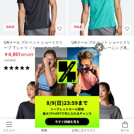
SALE
SALE
UAクール プロ ベント ショートスリ
UAクール プロ ベント ショートスリ
ーブ Tシャツ（トレーニング/ME
ーブ Tシャツ（トレーニング/ME
N）
N）
￥4,851
￥4,851
30%OFF
30%OFF
￥6,930
￥6,930
検索
お気に入りリスト
カート
メニュー