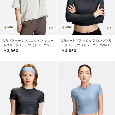
NEW
NEW
UAパフォーマンスコットン ショー
UAヒートギア クロップ ロングスリ
トスリーブ Tシャツ（トレーニング/
ーブ Tシャツ（トレーニング/WOM
WOMEN）
EN）
￥3,960
￥4,950