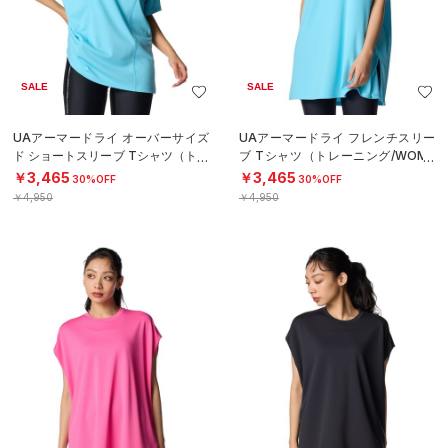
SALE
SALE
UAアーマードライ オーバーサイズ
UAアーマードライ フレンチスリー
ド ショートスリーブ Tシャツ（トレ
ブ Tシャツ（トレーニング/WOME
ーニング/WOMEN）
N）
￥3,465
￥3,465
30%OFF
30%OFF
￥4,950
￥4,950