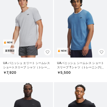
NEW
直営限定
NEW
UA バニッシュ エリート シームレス
UAバニッシュ シームレス ショート
ショートスリーブ シャツ（トレーニ
スリーブ Tシャツ（トレーニング/M
ング/MEN）
EN）
￥7,920
￥5,500