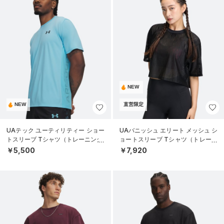
NEW
NEW
直営限定
UAテック ユーティリティー ショー
UAバニッシュ エリート メッシュ シ
トスリーブ Tシャツ（トレーニング/
ョートスリーブ Tシャツ（トレーニ
MEN）
ング/WOMEN）
￥5,500
￥7,920