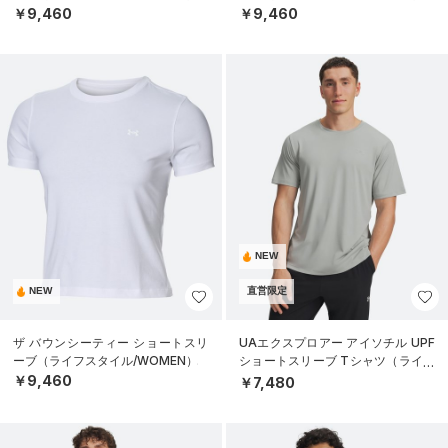
￥9,460
￥9,460
NEW
NEW
直営限定
ザ バウンシーティー ショートスリ
UAエクスプロアー アイソチル UPF
ーブ（ライフスタイル/WOMEN）
ショートスリーブ Tシャツ（ライフ
スタイル/MEN）
￥9,460
￥7,480