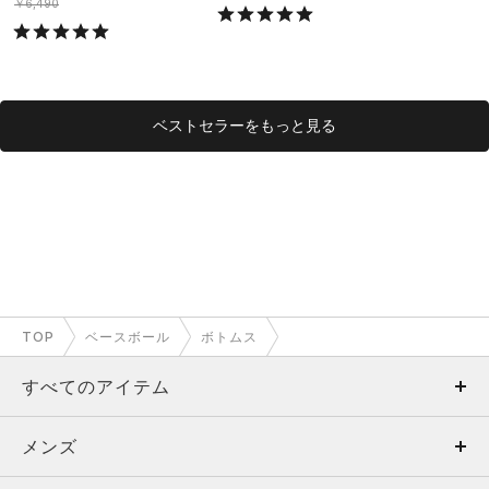
ング/MEN）
グ/MEN）
￥6,490
ベストセラーをもっと見る
TOP
ベースボール
ボトムス
すべてのアイテム
メンズ
メンズ