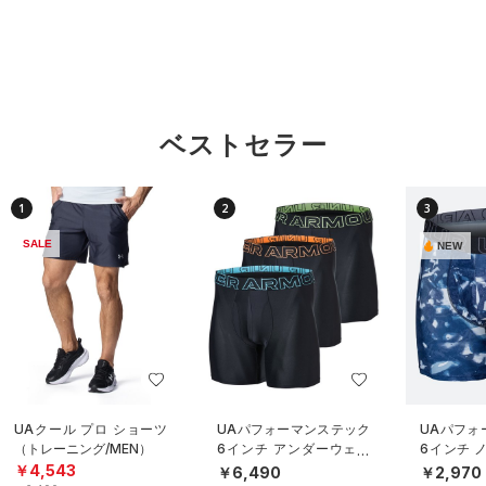
ベストセラー
1
2
3
SALE
NEW
UAクール プロ ショーツ
UAパフォーマンステック
UAパフォ
（トレーニング/MEN）
6インチ アンダーウェア
6インチ 
（3枚セット）（トレーニ
ダーウェ
￥4,543
￥6,490
￥2,970