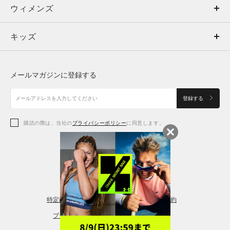
ウィメンズ
トップス
ウィメンズ
キッズ
トップス
ボトムス
キッズ
トップス
ボトムス
シューズ
シューズ
メールマガジンに登録する
ボトムス
シューズ
アクセサリー
アクセサリー
登録する
シューズ
アクセサリー
購読の際は、当社の
プライバシーポリシー
に同意します。
アクセサリー
スポーツブラ
レギンス＆タイツ
特定商取引法に基づく通販の表記
会員規約
プライバシーポリシー