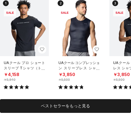
1
2
3
SALE
SALE
SALE
UAクール プロ ショート
UAクール コンプレッショ
UAクール
スリーブ Tシャツ（トレ
ン スリーブレス シャツ
レス シャ
ーニング/MEN）
（トレーニング/MEN）
グ/MEN）
￥4,158
￥3,850
￥3,850
￥5,940
￥5,500
￥5,500
ベストセラーをもっと見る