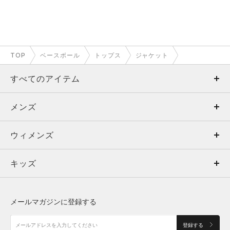
TOP
ベースボール
トップス
ジャケット
すべてのアイテム
メンズ
メンズ
ウィメンズ
トップス
ウィメンズ
キッズ
トップス
ボトムス
キッズ
トップス
ボトムス
シューズ
シューズ
メールマガジンに登録する
ボトムス
シューズ
アクセサリー
アクセサリー
登録する