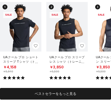
1
2
3
SALE
SALE
SALE
UAクール プロ ショート
UAクール プロ スリーブ
UAクール
スリーブ Tシャツ（トレ
レス シャツ（トレーニン
ン スリー
ーニング/MEN）
グ/MEN）
（トレーニ
￥4,158
￥3,850
￥3,850
￥5,940
￥5,500
￥5,500
ベストセラーをもっと見る