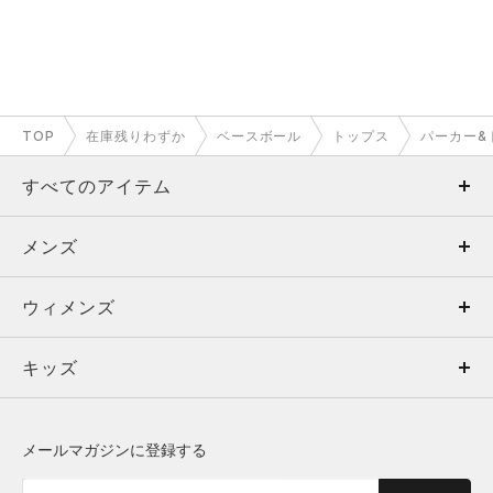
TOP
在庫残りわずか
ベースボール
トップス
パーカー&
すべてのアイテム
メンズ
メンズ
ウィメンズ
トップス
ウィメンズ
キッズ
トップス
ボトムス
キッズ
トップス
ボトムス
シューズ
シューズ
メールマガジンに登録する
ボトムス
シューズ
アクセサリー