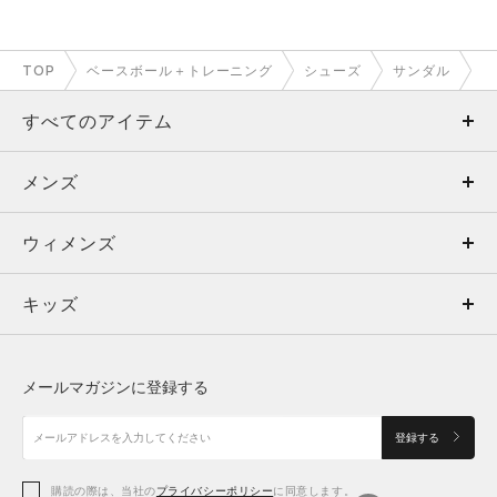
TOP
ベースボール＋トレーニング
シューズ
サンダル
すべてのアイテム
メンズ
メンズ
ウィメンズ
トップス
ウィメンズ
キッズ
トップス
ボトムス
キッズ
トップス
ボトムス
シューズ
シューズ
メールマガジンに登録する
ボトムス
シューズ
アクセサリー
アクセサリー
登録する
シューズ
アクセサリー
購読の際は、当社の
プライバシーポリシー
に同意します。