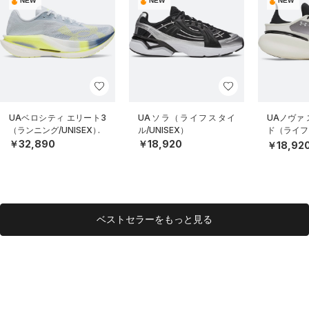
NEW
NEW
NEW
UAベロシティ エリート3
UAソラ（ライフスタイ
UAノヴァ
（ランニング/UNISEX）
ル/UNISEX）
ド（ライフス
EX）
￥32,890
￥18,920
￥18,92
ベストセラーをもっと見る