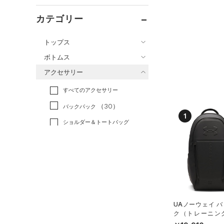
カテゴリー
トップス
ボトムス
すべてのトップス
アクセサリー
すべてのボトムス
（142）
ベースレイヤー
すべてのアクセサリー
（54）
レギンス&タイツ
（204）
Tシャツ
（30）
バックパック
（87）
ショートパンツ
（44）
タンクトップ
1
ショルダー＆トートバッグ
（39）
パンツ(ロングパンツ)
（10）
ポロシャツ
（3）
（5）
スウェット＆フリース
（25）
ロングTシャツ
（9）
サックパック
（36）
アンダーウェア
（14）
パーカー&トレーナー
（6）
ウェストバッグ
（0）
スカート
（31）
ジャケット
（15）
ダッフルバッグ
（7）
スイムウェア
（13）
ジャージ
（15）
キャップ＆ビーニー
UAノーウェイ 
（1）
ベスト
ク（トレーニング/
（0）
ベルト
X）