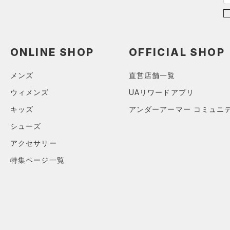
シューズ
すべてのシューズ
サイズ
（9）
スポーツシューズ
ONLINE SHOP
OFFICIAL SHOP
ONESIZE
カラー
（10）
スパイク
スポーツスタイルシューズ
メンズ
直営店舗一覧
（0）
価格
ウィメンズ
UAリワードアプリ
ブラック
ホワイト
ブラウン
グリーン
（4）
サンダル
キッズ
アンダーアーマー コミュニ
テクノロジー
～
シューズ
円
円
ブルー
パープル
レッド
イエロー
FLOW(フロー)
（0）
在庫
アクセサリー
HOVR(ホバー)
（0）
特集ページ一覧
オレンジ
その他
在庫あり
CHARGED(チャージド)
（0）
限定
MICRO G(マイクロＧ)
（0）
直営限定
（0）
コレクション
TRIBASE(トライベース)
公式サイト限定
（0）
（0）
プロジェクトロック
（0）
在庫残りわずか
（0）
RUSH(ラッシュ)
（0）