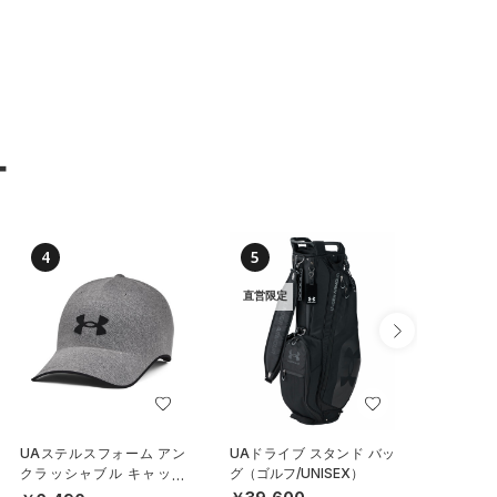
ー
4
5
6
直営限定
UAステルスフォーム アン
UAドライブ スタンド バッ
UAチー
クラッシャブル キャップ
グ（ゴルフ/UNISEX）
イールバ
（ライフスタイル/UNISE
（トレー