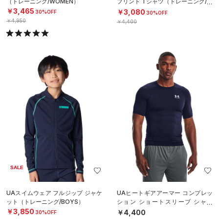
（トレーニング/WOMEN）
プリント Tシャツ（トレーニング/W
OMEN）
￥3,465
￥3,080
30%OFF
30%OFF
￥4,950
￥4,400
SALE
UAスイムウェア フルジップ ジャケ
UAヒートギアアーマー コンプレッ
ット（トレーニング/BOYS）
ション ショートスリーブ シャツ
（トレーニング/MEN）
￥3,850
￥4,400
30%OFF