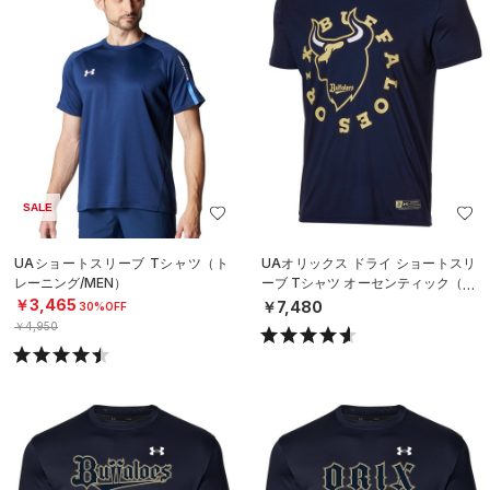
SALE
UAショートスリーブ Tシャツ（ト
UAオリックス ドライ ショートスリ
レーニング/MEN）
ーブ Tシャツ オーセンティック（ベ
ースボール/MEN）
￥3,465
￥7,480
30%OFF
￥4,950