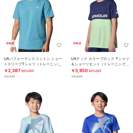
SALE
SALE
UAパフォーマンスコットン ショー
UAテック カラーブロック Tシャツ
トスリーブTシャツ（トレーニング/
＆ショーツセット（トレーニング/B
MEN）
OYS）
￥2,387
￥3,850
30%OFF
30%OFF
￥3,410
￥5,500