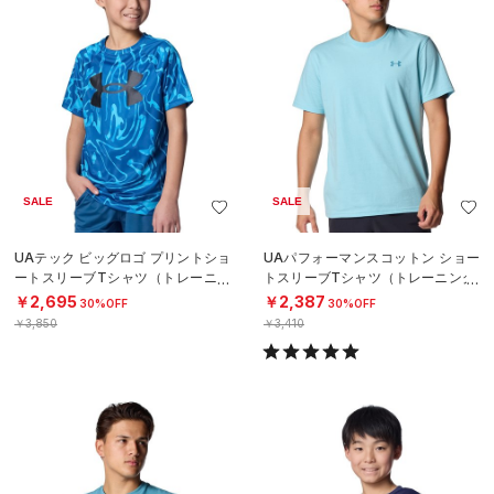
SALE
SALE
UAテック ビッグロゴ プリントショ
UAパフォーマンスコットン ショー
ートスリーブTシャツ（トレーニン
トスリーブTシャツ（トレーニング/
グ/BOYS）
MEN）
￥2,695
￥2,387
30%OFF
30%OFF
￥3,850
￥3,410