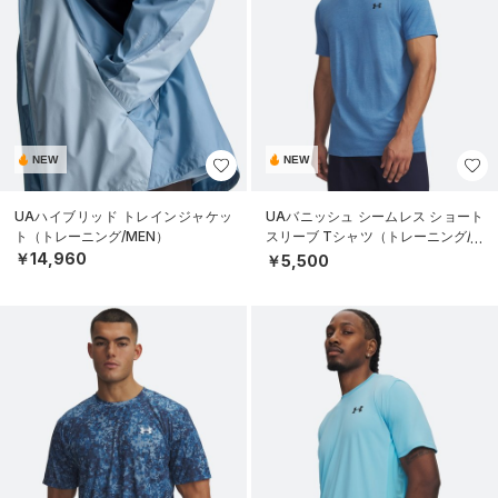
NEW
NEW
UAハイブリッド トレインジャケッ
UAバニッシュ シームレス ショート
ト（トレーニング/MEN）
スリーブ Tシャツ（トレーニング/M
EN）
￥14,960
￥5,500