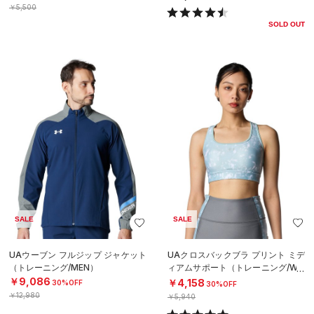
￥5,500
SOLD OUT
SALE
SALE
UAウーブン フルジップ ジャケット
UAクロスバックブラ プリント ミデ
（トレーニング/MEN）
ィアムサポート（トレーニング/WO
MEN）
￥9,086
￥4,158
30%OFF
30%OFF
￥12,980
￥5,940