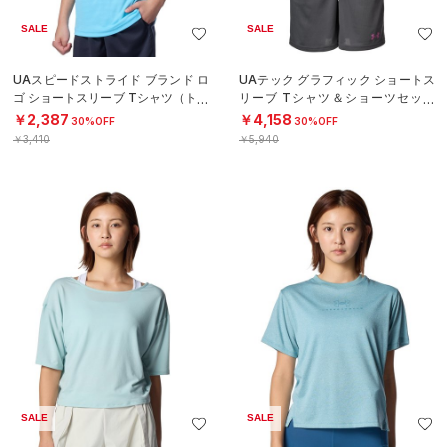
SALE
SALE
UAスピードストライド ブランド ロ
UAテック グラフィック ショートス
ゴ ショートスリーブ Tシャツ（トレ
リーブ Tシャツ＆ショーツセット
ーニング/BOYS）
（トレーニング/BOYS）
￥2,387
￥4,158
30%OFF
30%OFF
￥3,410
￥5,940
SALE
SALE