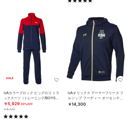
SALE
UAカラーブロック ビッグロゴ トラ
UAオリックス アーマーフリース フ
ックスーツ（トレーニング/BOYS）
ルジップ フーディー オーセンティ
ック（ベースボール/MEN）
￥5,929
￥14,300
30%OFF
￥8,470