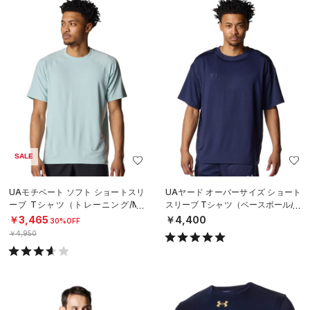
SALE
UAモチベート ソフト ショートスリ
UAヤード オーバーサイズ ショート
ーブ Tシャツ（トレーニング/ME
スリーブ Tシャツ（ベースボール/M
N）
EN）
￥3,465
￥4,400
30%OFF
￥4,950