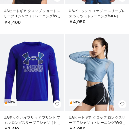
UAヒートギア クロップ ショートス
UAバニッシュ エナジー スリーブレ
リーブ Tシャツ（トレーニング/WO
ス シャツ（トレーニング/MEN）
MEN）
￥4,950
￥4,400
NEW
NEW
UAテック ハイブリッド プリント フ
UAヒートギア クロップ ロングスリ
ィル ロングスリーブ Tシャツ（トレ
ーブ Tシャツ（トレーニング/WOM
ーニング/BOYS）
EN）
￥3,410
￥4,950