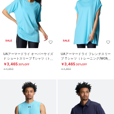
SALE
SALE
UAアーマードライ オーバーサイズ
UAアーマードライ フレンチスリー
ド ショートスリーブ Tシャツ（トレ
ブ Tシャツ（トレーニング/WOME
ーニング/WOMEN）
N）
￥3,465
￥3,465
30%OFF
30%OFF
￥4,950
￥4,950