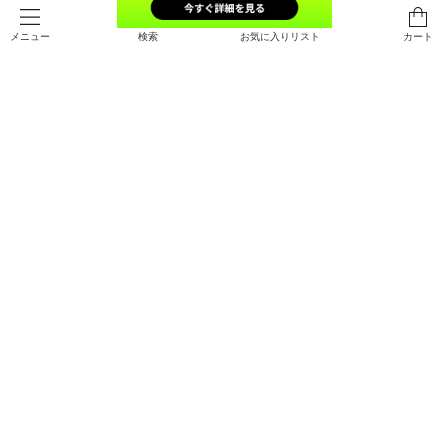
検索
お気に入りリスト
カート
メニュー
UAヒートギアアーマー コンプレッ
UAヒートギアアーマー コンプレッ
ション ショートスリーブ クルー シ
ション ショートスリーブ クルー シ
ャツ（ベースボール/MEN）
ャツ（ベースボール/MEN）
￥3,960
￥3,960