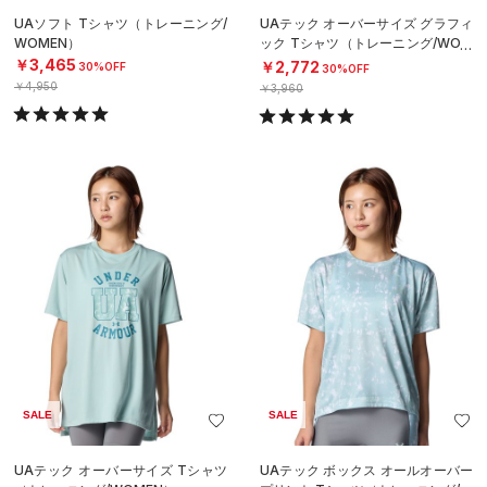
UAソフト Tシャツ（トレーニング/
UAテック オーバーサイズ グラフィ
WOMEN）
ック Tシャツ（トレーニング/WOM
EN）
￥3,465
￥2,772
30%OFF
30%OFF
￥4,950
￥3,960
SALE
SALE
UAテック オーバーサイズ Tシャツ
UAテック ボックス オールオーバー