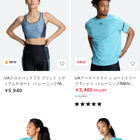
NEW
SALE
UAクロスバックブラ プリント ミデ
UAアーマードライ ショートスリー
ィアムサポート（トレーニング/WO
ブ Tシャツ（トレーニング/MEN）
MEN）
￥3,465
￥5,940
30%OFF
￥4,950