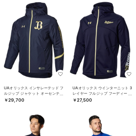
UAオリックス インサレーテッド フ
UAオリックス ウインターニット 3
ルジップ ジャケット オーセンティ
レイヤー フルジップ フーディー オ
ック（ベースボール/MEN）
ーセンティック（ベースボール/ME
￥29,700
￥27,500
N）