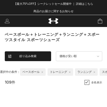
【最大75%OFF】シークレットセール開催中 ｜ 詳細はこちら
商品のお届けに関するお知らせ
ベースボール＋トレーニング＋ランニング＋スポー
ツスタイル スポーツシューズ
絞り込み検索
価格が安い順
選択中の条件：
ベースボール
トレーニング
ランニング
ス
109件
全色表示