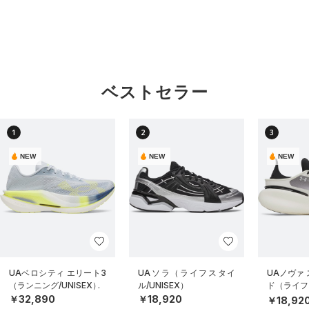
ベストセラー
1
2
3
NEW
NEW
NEW
UAベロシティ エリート3
UAソラ（ライフスタイ
UAノヴァ
（ランニング/UNISEX）
ル/UNISEX）
ド（ライフス
EX）
￥32,890
￥18,920
￥18,92