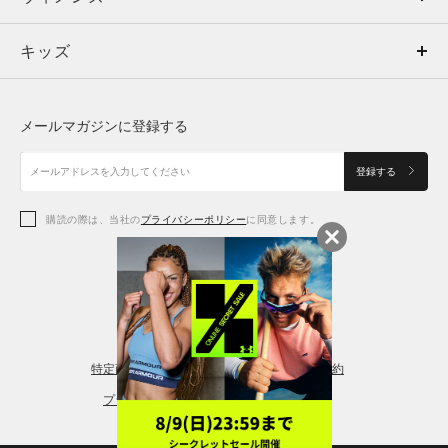
キッズ
トップス
ボトムス
キッズ
トップス
ボトムス
シューズ
シューズ
メールマガジンに登録する
ボトムス
シューズ
アクセサリー
アクセサリー
登録する
シューズ
アクセサリー
購読の際は、当社の
プライバシーポリシー
に同意します。
アクセサリー
スポーツブラ
レギンス＆タイツ
特定商取引法に基づく通販の表記
会員規約
プライバシーポリシー