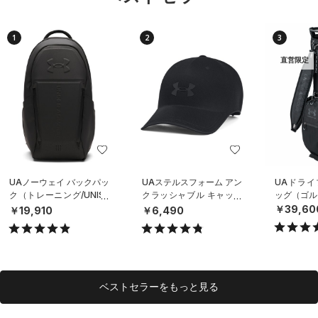
1
2
3
直営限定
UAノーウェイ バックパッ
UAステルスフォーム アン
UAドライ
ク（トレーニング/UNISE
クラッシャブル キャップ
ッグ（ゴルフ
X）
（ライフスタイル/UNISE
￥39,60
￥19,910
￥6,490
X）
ベストセラーをもっと見る