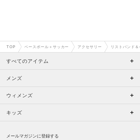
TOP
ベースボール＋サッカー
アクセサリー
リストバンド＆
すべてのアイテム
メンズ
メンズ
ウィメンズ
トップス
ウィメンズ
キッズ
トップス
ボトムス
キッズ
トップス
ボトムス
シューズ
シューズ
メールマガジンに登録する