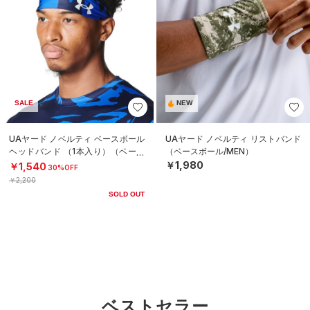
SALE
NEW
UAヤード ノベルティ ベースボール
UAヤード ノベルティ リストバンド
ヘッドバンド （1本入り）（ベース
（ベースボール/MEN）
ボール/MEN）
￥1,980
￥1,540
30%OFF
￥2,200
SOLD OUT
ベストセラー