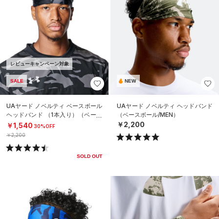
レビューキャンペーン対象
SALE
NEW
UAヤード ノベルティ ベースボール
UAヤード ノベルティ ヘッドバンド
ヘッドバンド （1本入り）（ベース
（ベースボール/MEN）
ボール/MEN）
￥2,200
￥1,540
30%OFF
￥2,200
SOLD OUT