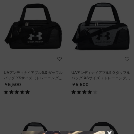
UAアンディナイアブル5.0 ダッフル
UAアンディナイアブル5.0 ダッフル
バッグ XSサイズ（トレーニング/U
バッグ XSサイズ（トレーニング/U
NISEX）
NISEX）
￥5,500
￥5,500