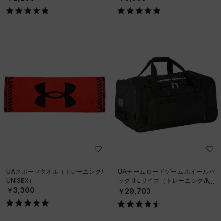
UAスポーツタオル（トレーニング/
UAチーム ロードゲーム ホイールバ
UNISEX）
ッグ II Lサイズ（トレーニング/ME
N）
￥3,300
￥29,700