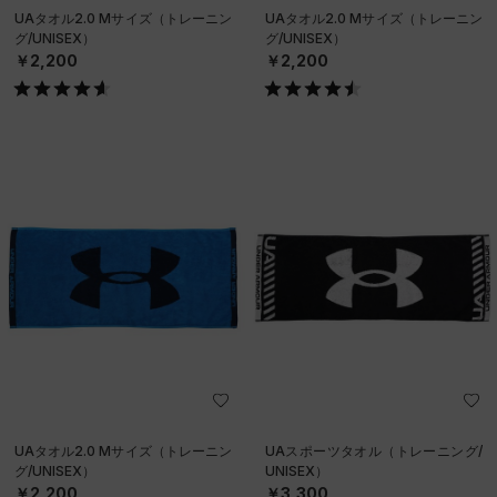
UAタオル2.0 Mサイズ（トレーニン
UAタオル2.0 Mサイズ（トレーニン
グ/UNISEX）
グ/UNISEX）
￥2,200
￥2,200
UAタオル2.0 Mサイズ（トレーニン
UAスポーツタオル（トレーニング/
グ/UNISEX）
UNISEX）
￥2,200
￥3,300