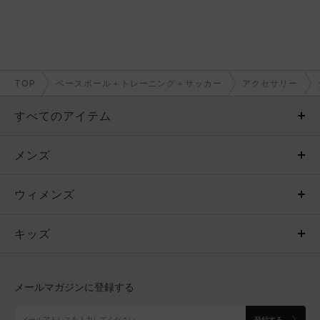
TOP
ベースボール＋トレーニング＋サッカー
アクセサリー
すべてのアイテム
メンズ
メンズ
ウィメンズ
トップス
ウィメンズ
キッズ
トップス
ボトムス
キッズ
トップス
ボトムス
シューズ
シューズ
メールマガジンに登録する
ボトムス
シューズ
アクセサリー
アクセサリー
登録する