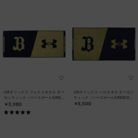
UAオリックス フェイスタオル オー
UAオリックス バスタオル オーセン
センティック（ベースボール/UNISE
ティック（ベースボール/UNISEX）
X）
￥5,500
￥3,080