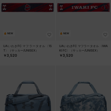
NEW
NEW
UAいわきFC マフラータオル〈1S
UAいわきFC マフラータオル〈IWA
T〉（サッカー/UNISEX）
KI FC〉（サッカー/UNISEX）
￥3,520
￥3,520