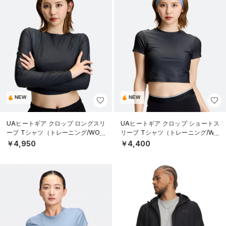
NEW
NEW
UAヒートギア クロップ ロングスリ
UAヒートギア クロップ ショートス
ーブ Tシャツ（トレーニング/WOM
リーブ Tシャツ（トレーニング/WO
EN）
MEN）
￥4,950
￥4,400