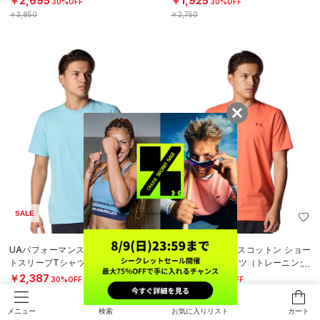
￥2,695
￥1,925
30%OFF
30%OFF
￥3,850
￥2,750
SALE
SALE
UAパフォーマンスコットン ショー
UAパフォーマンスコットン ショー
トスリーブTシャツ（トレーニング/
トスリーブTシャツ（トレーニング/
MEN）
MEN）
￥2,387
￥2,387
30%OFF
30%OFF
￥3,410
￥3,410
検索
お気に入りリスト
カート
メニュー