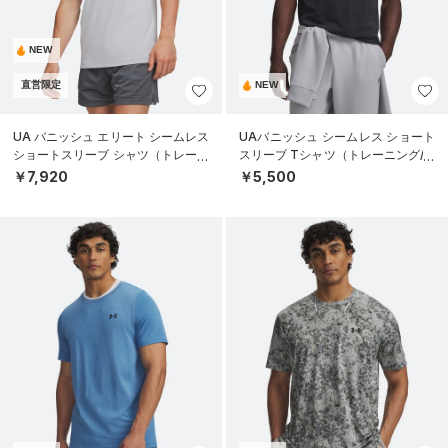
NEW
直営限定
NEW
UA バニッシュ エリート シームレス
UAバニッシュ シームレス ショート
ショートスリーブ シャツ（トレーニ
スリーブ Tシャツ（トレーニング/M
ング/MEN）
EN）
￥7,920
￥5,500