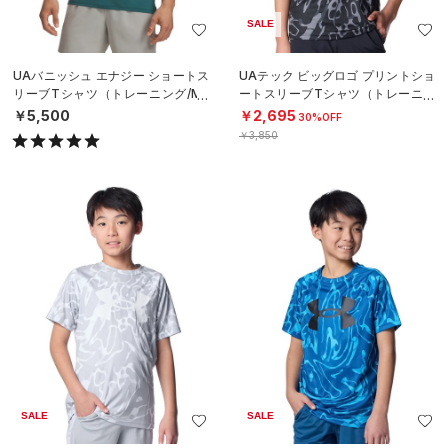
SALE
UAバニッシュ エナジー ショートス
UAテック ビッグロゴ プリントショ
リーブTシャツ（トレーニング/ME
ートスリーブTシャツ（トレーニン
N）
グ/BOYS）
￥5,500
￥2,695
30%OFF
￥3,850
SALE
SALE