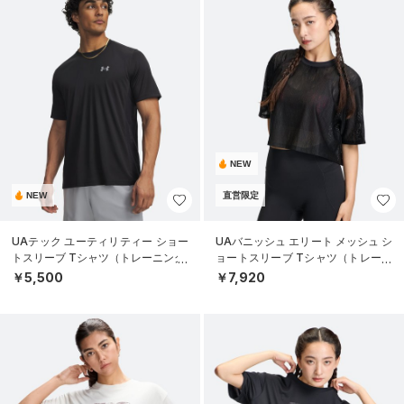
NEW
NEW
直営限定
UAテック ユーティリティー ショー
UAバニッシュ エリート メッシュ シ
トスリーブ Tシャツ（トレーニング/
ョートスリーブ Tシャツ（トレーニ
MEN）
ング/WOMEN）
￥5,500
￥7,920