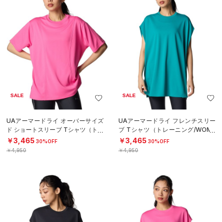
SALE
SALE
UAアーマードライ オーバーサイズ
UAアーマードライ フレンチスリー
ド ショートスリーブ Tシャツ（トレ
ブ Tシャツ（トレーニング/WOME
ーニング/WOMEN）
N）
￥3,465
￥3,465
30%OFF
30%OFF
￥4,950
￥4,950