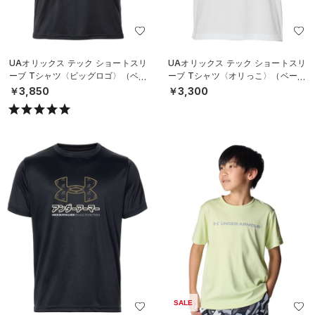
UAオリックス テック ショートスリ
UAオリックス テック ショートスリ
ーブ Tシャツ〈ビッグロゴ〉（ベー
ーブ Tシャツ〈オリっこ〉（ベース
スボール/UNISEX）
ボール/KIDS）
￥3,850
￥3,300
SALE