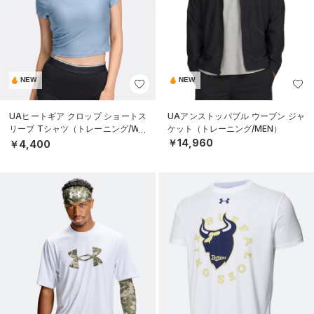
NEW
NEW
UAヒートギア クロップ ショートス
UAアンストッパブル ウーブン ジャ
リーブ Tシャツ（トレーニング/WO
ケット（トレーニング/MEN）
MEN）
￥14,960
￥4,400