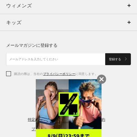
ウィメンズ
トップス
ウィメンズ
キッズ
トップス
ボトムス
キッズ
トップス
ボトムス
シューズ
シューズ
メールマガジンに登録する
ボトムス
シューズ
アクセサリー
アクセサリー
登録する
シューズ
アクセサリー
購読の際は、当社の
プライバシーポリシー
に同意します。
アクセサリー
スポーツブラ
レギンス＆タイツ
特定商取引法に基づく通販の表記
会員規約
プライバシーポリシー