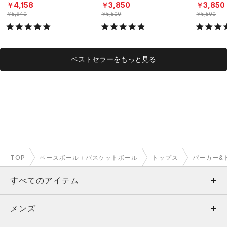
ーニング/MEN）
グ/MEN）
（トレーニ
￥4,158
￥3,850
￥3,850
￥5,940
￥5,500
￥5,500
ベストセラーをもっと見る
TOP
ベースボール＋バスケットボール
トップス
パーカー&
すべてのアイテム
メンズ
メンズ