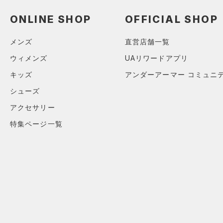
スウェット＆フリース
（15）
ロングTシャツ
（8）
サックパック
スポーツスタイルシューズ
（33）
アンダーウェア
ONLINE SHOP
OFFICIAL SHOP
（8）
パーカー&トレーナー
（0）
（6）
ウェストバッグ
（0）
スカート
（20）
ジャケット
（3）
サンダル
（15）
メンズ
直営店舗一覧
ダッフルバッグ
（5）
スイムウェア
（13）
ジャージ
（12）
ウィメンズ
UAリワードアプリ
キャップ＆ビーニー
サイズ
（1）
ベスト
キッズ
アンダーアーマー コミュニ
（0）
ベルト
（1）
ダウン・コート
シューズ
16.5
（2）
グローブ・手袋
カラー
（0）
スポーツブラ
17.0
アクセサリー
（10）
アイウェア
（0）
セットアップ
17.5
価格
特集ページ一覧
リストバンド＆ヘッドバンド
ブラック
ホワイト
ブラウン
グリーン
（5）
18.0
（0）
スイムウェア
テクノロジー
18.5
（0）
スポーツマスク
～
円
円
19.0
ブルー
パープル
レッド
イエロー
（29）
ソックス
FLOW(フロー)
（0）
在庫
19.5
（0）
ネックウォーマー
HOVR(ホバー)
（0）
20.0
オレンジ
その他
（2）
在庫あり
スリーブ
CHARGED(チャージド)
（0）
限定
20.5
（6）
タオル
MICRO G(マイクロＧ)
（0）