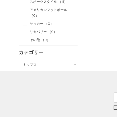
スポーツスタイル
（11）
アメリカンフットボール
（0）
サッカー
（0）
リカバリー
（0）
その他
（0）
カテゴリー
トップス
ボトムス
すべてのトップス
アクセサリー
すべてのボトムス
（61）
ベースレイヤー
シューズ
すべてのアクセサリー
（23）
レギンス&タイツ
（95）
Tシャツ
すべてのシューズ
（26）
バックパック
（63）
ショートパンツ
（33）
タンクトップ
（7）
スポーツシューズ
ショルダー＆トートバッグ
（28）
パンツ(ロングパンツ)
（10）
ポロシャツ
（3）
（0）
スパイク
（5）