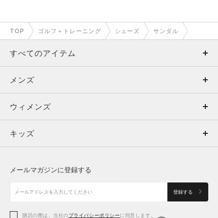
TOP
ゴルフ＋トレーニング
シューズ
サンダル
すべてのアイテム
メンズ
メンズ
ウィメンズ
トップス
ウィメンズ
キッズ
トップス
ボトムス
キッズ
トップス
ボトムス
シューズ
シューズ
メールマガジンに登録する
ボトムス
シューズ
アクセサリー
アクセサリー
登録する
シューズ
アクセサリー
購読の際は、当社の
プライバシーポリシー
に同意します。