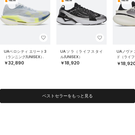
NEW
NEW
NEW
UAベロシティ エリート3
UAソラ（ライフスタイ
UAノヴァ
（ランニング/UNISEX）
ル/UNISEX）
ド（ライフス
EX）
￥32,890
￥18,920
￥18,92
ベストセラーをもっと見る