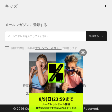
キッズ
トップス
ボトムス
キッズ
トップス
ボトムス
シューズ
シューズ
メールマガジンに登録する
ボトムス
シューズ
アクセサリー
アクセサリー
登録する
シューズ
アクセサリー
購読の際は、当社の
プライバシーポリシー
に同意します。
アクセサリー
スポーツブラ
レギンス＆タイツ
特定商取引法に基づく通販の表記
会員規約
プライバシーポリシー
© 2026 Copyright DOME Corporation. All Rights Reserved.