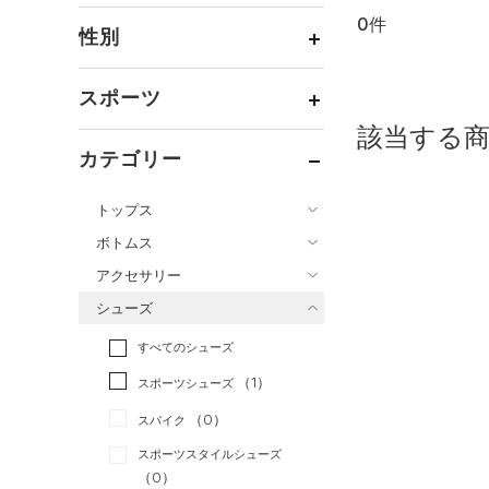
0件
通常価格
（0）
性別
セール
（0）
メンズ
（0）
スポーツ
ウィメンズ
（0）
該当する
ベースボール
（0）
ボーイズ
（0）
カテゴリー
バスケットボール
（0）
ガールズ
（0）
トップス
ゴルフ
（0）
ユニセックス
（0）
ボトムス
トレーニング
すべてのトップス
（0）
アクセサリー
すべてのボトムス
ランニング
（0）
（3）
ベースレイヤー
シューズ
すべてのアクセサリー
（1）
スポーツスタイル
（0）
レギンス&タイツ
（25）
Tシャツ
すべてのシューズ
（1）
アメリカンフットボール
バックパック
（9）
ショートパンツ
（9）
タンクトップ
（0）
（1）
スポーツシューズ
（1）
ショルダー＆トートバッグ
（2）
パンツ(ロングパンツ)
（4）
ポロシャツ
サッカー
（0）
（0）
スパイク
（1）
サックパック
（0）
スウェット＆フリース
（2）
ロングTシャツ
リカバリー
（0）
スポーツスタイルシューズ
（0）
ウェストバッグ
（4）
アンダーウェア
（0）
パーカー&トレーナー
その他
（0）
（0）