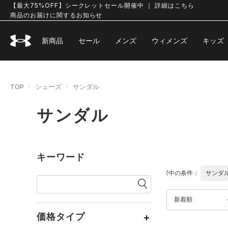
【最大75%OFF】シークレットセール開催中 ｜ 詳細はこちら
商品のお届けに関するお知らせ
新商品
セール
メンズ
ウィメンズ
キッズ
TOP
シューズ
サンダル
サンダル
キーワード
選択中の条件：
サンダ
新着順
価格タイプ