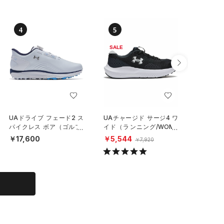
4
5
6
SALE
SALE
UAドライブ フェード2 ス
UAチャージド サージ4 ワ
UAイグ
パイクレス ボア（ゴルフ/
イド（ランニング/WOME
クス（ラ
MEN）
N）
N）
￥17,600
￥5,544
￥4,15
￥7,920