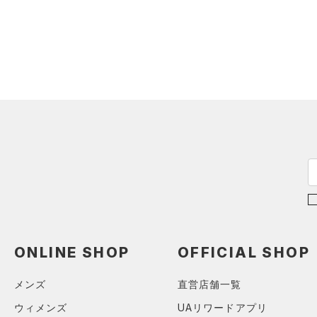
テクノロジー
（0）
ウォーターボトル
～
円
円
（3）
その他
FLOW(フロー)
（0）
在庫
HOVR(ホバー)
（0）
在庫あり
CHARGED(チャージド)
（0）
限定
MICRO G(マイクロＧ)
（0）
直営限定
（0）
コレクション
TRIBASE(トライベース)
公式サイト限定
（0）
（0）
プロジェクトロック
（0）
在庫残りわずか
（0）
RUSH(ラッシュ)
（0）
ステフィン・カリー
（0）
ISO-CHILL(アイソチル)
（0）
アジア限定
（0）
Tech(テック)
（0）
COLDGEAR ARMOUR(コール
ONLINE SHOP
OFFICIAL SHOP
ドギアアーマー)
（0）
HEATGEAR ARMOUR(ヒート
メンズ
直営店舗一覧
ギアアーマー)
（0）
ウィメンズ
UAリワードアプリ
STORM(ストーム)
（0）