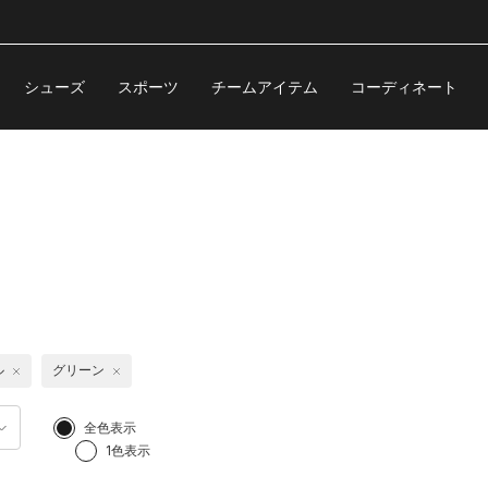
シューズ
スポーツ
チームアイテム
コーディネート
ル
グリーン
全色表示
1色表示