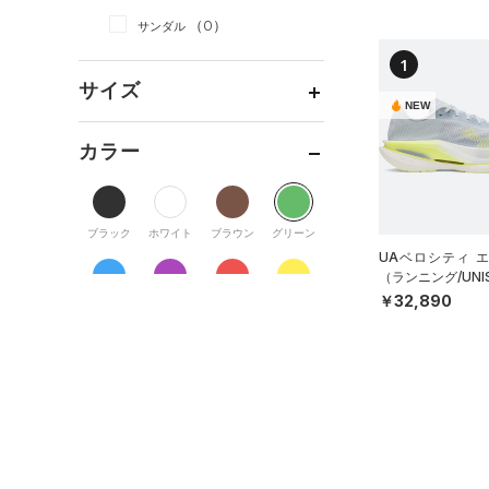
（0）
ダッフルバッグ
（0）
スカート
（1）
ジャケット
（0）
サンダル
（4）
キャップ＆ビーニー
（0）
スイムウェア
（0）
ジャージ
1
（0）
ベルト
サイズ
（0）
ベスト
NEW
（0）
グローブ・手袋
（0）
ダウン・コート
カテゴリーを選択してください。
カラー
（0）
アイウェア
（0）
スポーツブラ
リストバンド＆ヘッドバンド
（0）
セットアップ
（2）
ブラック
ホワイト
ブラウン
グリーン
（0）
スイムウェア
（0）
スポーツマスク
UAベロシティ 
（ランニング/UNI
（0）
ソックス
￥32,890
ブルー
パープル
レッド
イエロー
（0）
ネックウォーマー
（1）
スリーブ
オレンジ
その他
（0）
タオル
（0）
ボール
価格
（0）
イヤホン＆ヘッドホン