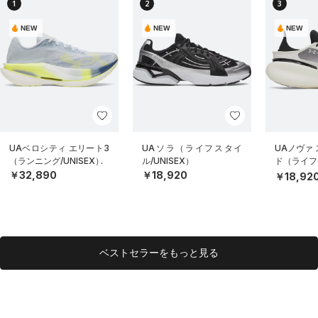
1
2
3
NEW
NEW
NEW
UAベロシティ エリート3
UAソラ（ライフスタイ
UAノヴァ
（ランニング/UNISEX）
ル/UNISEX）
ド（ライフス
EX）
￥32,890
￥18,920
￥18,92
ベストセラーをもっと見る