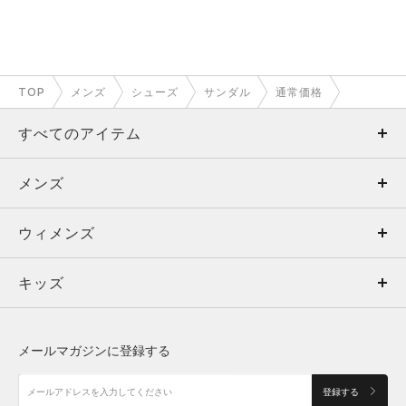
TOP
メンズ
シューズ
サンダル
通常価格
すべてのアイテム
メンズ
メンズ
ウィメンズ
トップス
ウィメンズ
キッズ
トップス
ボトムス
キッズ
トップス
ボトムス
シューズ
シューズ
メールマガジンに登録する
ボトムス
シューズ
アクセサリー
アクセサリー
登録する