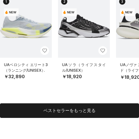
1
2
3
NEW
NEW
NEW
UAベロシティ エリート3
UAソラ（ライフスタイ
UAノヴァ
（ランニング/UNISEX）
ル/UNISEX）
ド（ライフス
EX）
￥32,890
￥18,920
￥18,92
ベストセラーをもっと見る