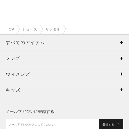
TOP
シューズ
サンダル
すべてのアイテム
メンズ
メンズ
ウィメンズ
トップス
ウィメンズ
キッズ
トップス
ボトムス
キッズ
トップス
ボトムス
シューズ
シューズ
メールマガジンに登録する
ボトムス
シューズ
アクセサリー
アクセサリー
登録する