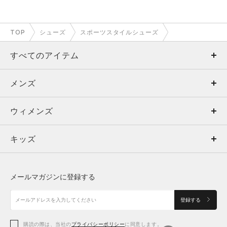
TOP
シューズ
スポーツスタイルシューズ
すべてのアイテム
メンズ
メンズ
ウィメンズ
トップス
ウィメンズ
キッズ
トップス
ボトムス
キッズ
トップス
ボトムス
シューズ
シューズ
メールマガジンに登録する
ボトムス
シューズ
アクセサリー
アクセサリー
登録する
シューズ
アクセサリー
購読の際は、当社の
プライバシーポリシー
に同意します。