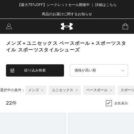
【最大75%OFF】シークレットセール開催中 ｜ 詳細はこちら
商品のお届けに関するお知らせ
メンズ＋ユニセックス ベースボール＋スポーツスタ
イル スポーツスタイルシューズ
絞り込み検索
価格が高い順
選択中の条件：
メンズ
ユニセックス
ベースボール
スポー
22件
全色表示