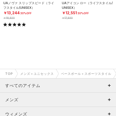
UAノヴァ スリップスピード（ライ
UAアイコン ロー（ライフスタイル/
フスタイル/UNISEX）
UNISEX）
￥13,244
￥12,551
30%OFF
30%OFF
￥18,920
￥17,930
TOP
メンズ＋ユニセックス
ベースボール＋スポーツスタイル
すべてのアイテム
メンズ
メンズ
ウィメンズ
トップス
ウィメンズ