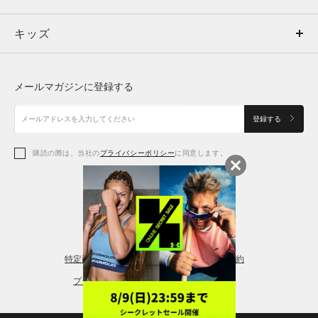
キッズ
トップス
ボトムス
キッズ
トップス
ボトムス
シューズ
シューズ
メールマガジンに登録する
ボトムス
シューズ
アクセサリー
アクセサリー
登録する
シューズ
アクセサリー
購読の際は、当社の
プライバシーポリシー
に同意します。
アクセサリー
スポーツブラ
レギンス＆タイツ
特定商取引法に基づく通販の表記
会員規約
プライバシーポリシー