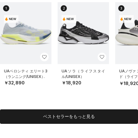
1
2
3
NEW
NEW
NEW
UAベロシティ エリート3
UAソラ（ライフスタイ
UAノヴァ
（ランニング/UNISEX）
ル/UNISEX）
ド（ライフス
EX）
￥32,890
￥18,920
￥18,92
ベストセラーをもっと見る