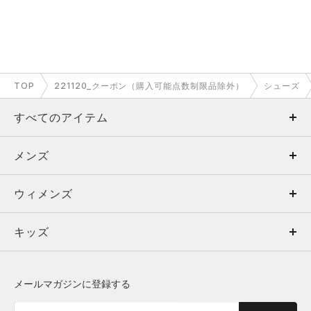
TOP
221120_クーポン（購入可能点数制限品除外）
シューズ
すべてのアイテム
メンズ
メンズ
ウィメンズ
トップス
ウィメンズ
キッズ
トップス
ボトムス
キッズ
トップス
ボトムス
シューズ
シューズ
メールマガジンに登録する
ボトムス
シューズ
アクセサリー