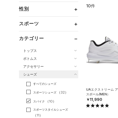
10件
通常価格
（10）
性別
セール
（0）
メンズ
（8）
スポーツ
ウィメンズ
（0）
ベースボール
（8）
ボーイズ
（2）
カテゴリー
バスケットボール
（0）
ガールズ
（0）
トップス
ゴルフ
（0）
ユニセックス
（0）
ボトムス
トレーニング
すべてのトップス
（0）
アクセサリー
すべてのボトムス
ランニング
（0）
（57）
ベースレイヤー
シューズ
すべてのアクセサリー
（10）
スポーツスタイル
（0）
レギンス&タイツ
（81）
Tシャツ
すべてのシューズ
（5）
アメリカンフットボール
バックパック
（17）
ショートパンツ
（17）
タンクトップ
UAエクストリーム 
（2）
（32）
スポーツシューズ
（1）
ショルダー＆トートバッグ
スボール/MEN）
（3）
パンツ(ロングパンツ)
（17）
ポロシャツ
サッカー
（0）
￥11,990
（10）
スパイク
（1）
サックパック
（0）
スウェット＆フリース
（8）
ロングTシャツ
リカバリー
（0）
スポーツスタイルシューズ
（1）
ウェストバッグ
（5）
アンダーウェア
（0）
パーカー&トレーナー
その他
（11）
（0）