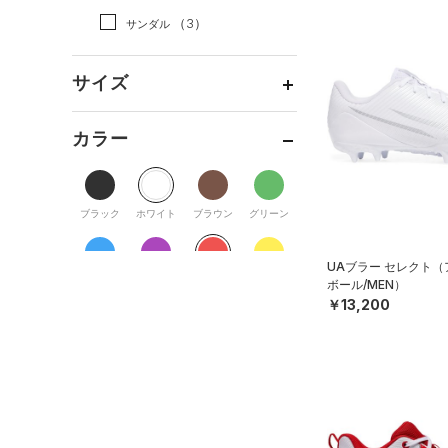
（0）
ダッフルバッグ
（0）
スカート
（2）
ジャケット
（3）
サンダル
（8）
キャップ＆ビーニー
（0）
スイムウェア
（1）
ジャージ
（3）
ベルト
サイズ
（2）
ベスト
（19）
グローブ・手袋
（0）
ダウン・コート
サイズがありません。
カラー
（3）
アイウェア
（7）
スポーツブラ
リストバンド＆ヘッドバンド
（0）
セットアップ
（2）
ブラック
ホワイト
ブラウン
グリーン
（0）
スイムウェア
（0）
スポーツマスク
（27）
ソックス
UAブラー セレクト
ブルー
パープル
レッド
イエロー
ボール/MEN）
（0）
ネックウォーマー
￥13,200
（1）
スリーブ
オレンジ
その他
（6）
タオル
（0）
ボール
価格
（0）
イヤホン＆ヘッドホン