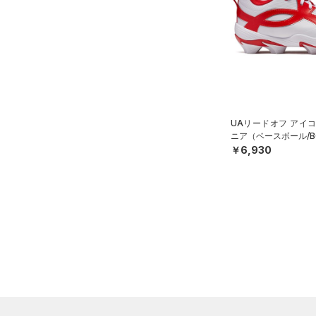
テクノロジー
（1）
ウォーターボトル
～
円
円
（3）
その他
FLOW(フロー)
（0）
在庫
HOVR(ホバー)
（0）
在庫あり
CHARGED(チャージド)
（0）
MICRO G(マイクロＧ)
（0）
限定
UAリードオフ アイコ
TRIBASE(トライベース)
ニア（ベースボール/B
（0）
￥6,930
直営限定
（0）
コレクション
RUSH(ラッシュ)
（0）
公式サイト限定
（0）
プロジェクトロック
（0）
ISO-CHILL(アイソチル)
（0）
在庫残りわずか
（0）
ステフィン・カリー
（0）
Tech(テック)
（0）
アジア限定
（0）
COLDGEAR ARMOUR(コール
ドギアアーマー)
（0）
HEATGEAR ARMOUR(ヒート
ギアアーマー)
（0）
STORM(ストーム)
（0）