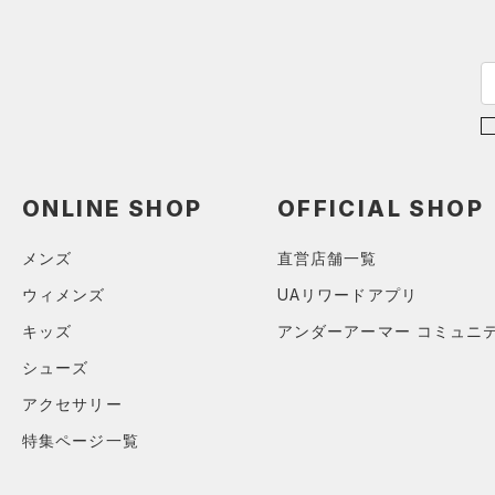
COLDGEAR INFRARED(コー
ルドギアインフラレッド)
（0）
AUXETIC(オーゼティック)
（0）
Charged Cotton(チャージド
コットン)
（0）
ONLINE SHOP
OFFICIAL SHOP
Rival Fleece(ライバルフリー
ス)
（0）
メンズ
直営店舗一覧
Armour Fleece(アーマーフリ
ウィメンズ
UAリワードアプリ
ース)
（0）
キッズ
アンダーアーマー コミュニ
シューズ
アクセサリー
特集ページ一覧