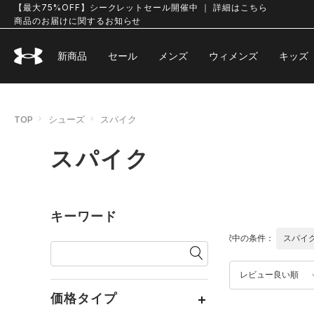
【最大75%OFF】シークレットセール開催中 ｜ 詳細はこちら
商品のお届けに関するお知らせ
新商品
セール
メンズ
ウィメンズ
キッズ
TOP
シューズ
スパイク
スパイク
キーワード
選択中の条件：
スパイ
レビュー良い順
価格タイプ