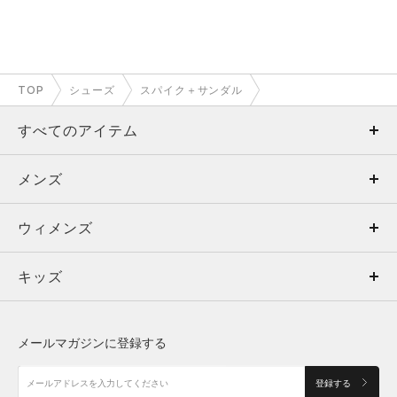
TOP
シューズ
スパイク＋サンダル
すべてのアイテム
メンズ
メンズ
ウィメンズ
トップス
ウィメンズ
キッズ
トップス
ボトムス
キッズ
トップス
ボトムス
シューズ
シューズ
メールマガジンに登録する
ボトムス
シューズ
アクセサリー
アクセサリー
登録する