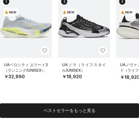
1
2
3
NEW
NEW
NEW
UAベロシティ エリート3
UAソラ（ライフスタイ
UAノヴァ
（ランニング/UNISEX）
ル/UNISEX）
ド（ライフス
EX）
￥32,890
￥18,920
￥18,92
ベストセラーをもっと見る