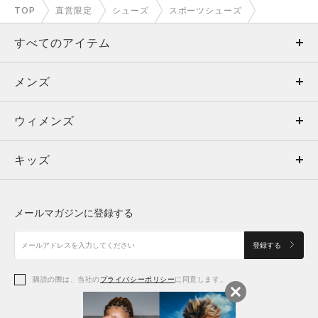
TOP
直営限定
シューズ
スポーツシューズ
すべてのアイテム
メンズ
メンズ
ウィメンズ
トップス
ウィメンズ
キッズ
トップス
ボトムス
キッズ
トップス
ボトムス
シューズ
シューズ
メールマガジンに登録する
ボトムス
シューズ
アクセサリー
アクセサリー
登録する
シューズ
アクセサリー
購読の際は、当社の
プライバシーポリシー
に同意します。