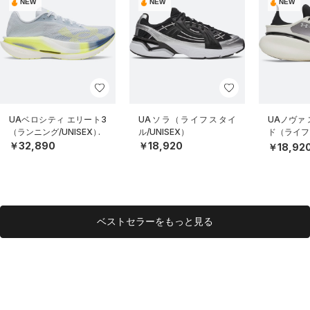
NEW
NEW
NEW
UAベロシティ エリート3
UAソラ（ライフスタイ
UAノヴァ
（ランニング/UNISEX）
ル/UNISEX）
ド（ライフス
EX）
￥32,890
￥18,920
￥18,92
ベストセラーをもっと見る