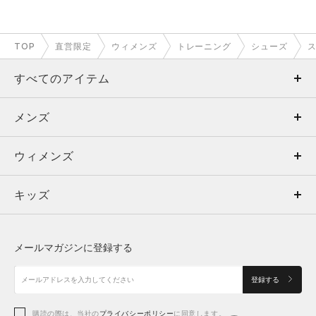
TOP
直営限定
ウィメンズ
トレーニング
シューズ
すべてのアイテム
メンズ
メンズ
ウィメンズ
トップス
ウィメンズ
キッズ
トップス
ボトムス
キッズ
トップス
ボトムス
シューズ
シューズ
メールマガジンに登録する
ボトムス
シューズ
アクセサリー
アクセサリー
登録する
シューズ
アクセサリー
購読の際は、当社の
プライバシーポリシー
に同意します。