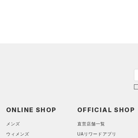
スウェット＆フリース
（0）
ロングTシャツ
（0）
サックパック
スポーツスタイルシューズ
（0）
アンダーウェア
（0）
パーカー&トレーナー
（3）
（0）
ウェストバッグ
（0）
スカート
（0）
ジャケット
（0）
サンダル
（0）
ダッフルバッグ
（0）
スイムウェア
（0）
ジャージ
（0）
キャップ＆ビーニー
サイズ
（0）
ベスト
（0）
ベルト
（0）
ダウン・コート
（0）
グローブ・手袋
カテゴリーを選択してください。
カラー
（0）
スポーツブラ
（0）
アイウェア
（0）
セットアップ
価格
リストバンド＆ヘッドバンド
ブラック
ホワイト
ブラウン
グリーン
（0）
（0）
スイムウェア
テクノロジー
（0）
スポーツマスク
～
円
円
ブルー
パープル
レッド
イエロー
（0）
ソックス
FLOW(フロー)
（0）
ONLINE SHOP
OFFICIAL SHOP
（0）
ネックウォーマー
HOVR(ホバー)
（9）
メンズ
直営店舗一覧
オレンジ
その他
（0）
スリーブ
CHARGED(チャージド)
（0）
ウィメンズ
UAリワードアプリ
（0）
タオル
MICRO G(マイクロＧ)
（0）