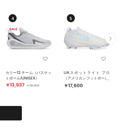
4
5
6
SALE
カリー12 チーム（バスケッ
UAスポットライト プロ
UAドラ
トボール/UNISEX）
（アメリカンフットボール/
パイクレ
MEN）
MEN）
￥13,937
￥17,600
￥17,6
￥19,910