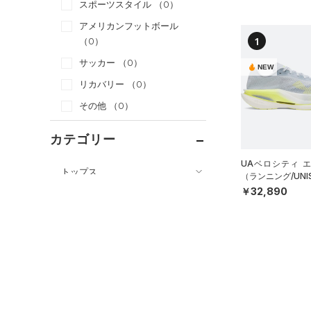
スポーツスタイル
（0）
アメリカンフットボール
1
（0）
サッカー
（0）
NEW
リカバリー
（0）
その他
（0）
カテゴリー
UAベロシティ 
トップス
（ランニング/UNI
￥32,890
ボトムス
すべてのトップス
アクセサリー
すべてのボトムス
（0）
ベースレイヤー
シューズ
すべてのアクセサリー
（0）
レギンス&タイツ
（0）
Tシャツ
すべてのシューズ
（0）
バックパック
（0）
ショートパンツ
（0）
タンクトップ
（0）
スポーツシューズ
ショルダー＆トートバッグ
（0）
パンツ(ロングパンツ)
（0）
ポロシャツ
（0）
（0）
スパイク
（0）