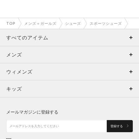
TOP
メンズ＋ガールズ
シューズ
スポーツシューズ
すべてのアイテム
メンズ
メンズ
ウィメンズ
トップス
ウィメンズ
キッズ
トップス
ボトムス
キッズ
トップス
ボトムス
シューズ
シューズ
メールマガジンに登録する
ボトムス
シューズ
アクセサリー
アクセサリー
登録する