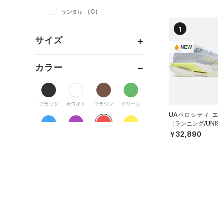
（0）
スカート
（0）
ジャケット
（0）
サンダル
（0）
ダッフルバッグ
（0）
スイムウェア
（0）
ジャージ
1
（0）
キャップ＆ビーニー
サイズ
（0）
ベスト
（0）
ベルト
NEW
（0）
ダウン・コート
（0）
グローブ・手袋
カテゴリーを選択してください。
カラー
（0）
スポーツブラ
（0）
アイウェア
（0）
セットアップ
リストバンド＆ヘッドバンド
ブラック
ホワイト
ブラウン
グリーン
（0）
（0）
スイムウェア
UAベロシティ 
（0）
スポーツマスク
（ランニング/UNI
￥32,890
ブルー
パープル
レッド
イエロー
（2）
ソックス
（0）
ネックウォーマー
オレンジ
その他
（0）
スリーブ
（0）
タオル
価格
（0）
ボール