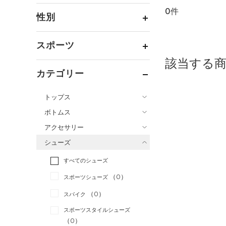
0件
通常価格
（0）
性別
セール
（0）
メンズ
（0）
スポーツ
ウィメンズ
（0）
該当する
ベースボール
（0）
ボーイズ
（0）
カテゴリー
バスケットボール
（0）
ガールズ
（0）
トップス
ゴルフ
（0）
ユニセックス
（0）
ボトムス
トレーニング
すべてのトップス
（0）
アクセサリー
すべてのボトムス
ランニング
（0）
（0）
ベースレイヤー
シューズ
すべてのアクセサリー
（0）
スポーツスタイル
（0）
レギンス&タイツ
（0）
Tシャツ
すべてのシューズ
（0）
アメリカンフットボール
バックパック
（0）
ショートパンツ
（0）
タンクトップ
（0）
（0）
スポーツシューズ
ショルダー＆トートバッグ
（0）
パンツ(ロングパンツ)
（0）
ポロシャツ
（0）
サッカー
（0）
（0）
スパイク
（0）
スウェット＆フリース
（0）
ロングTシャツ
リカバリー
（0）
（0）
サックパック
スポーツスタイルシューズ
（0）
アンダーウェア
（0）
パーカー&トレーナー
その他
（0）
（0）
（0）
ウェストバッグ