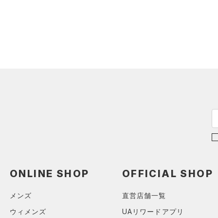
（0）
イヤホン＆ヘッドホン
テクノロジー
～
円
円
（0）
ウォーターボトル
FLOW(フロー)
（0）
在庫
（0）
その他
HOVR(ホバー)
（0）
在庫あり
CHARGED(チャージド)
（0）
限定
MICRO G(マイクロＧ)
（0）
直営限定
（1）
TRIBASE(トライベース)
公式サイト限定
（0）
（0）
在庫残りわずか
（0）
RUSH(ラッシュ)
（0）
ISO-CHILL(アイソチル)
（0）
コレクション
Tech(テック)
（0）
プロジェクトロック
（0）
COLDGEAR ARMOUR(コール
ONLINE SHOP
OFFICIAL SHOP
ドギアアーマー)
（0）
ステフィン・カリー
（0）
HEATGEAR ARMOUR(ヒート
アジア限定
（0）
メンズ
直営店舗一覧
ギアアーマー)
（0）
ウィメンズ
UAリワードアプリ
STORM(ストーム)
（0）