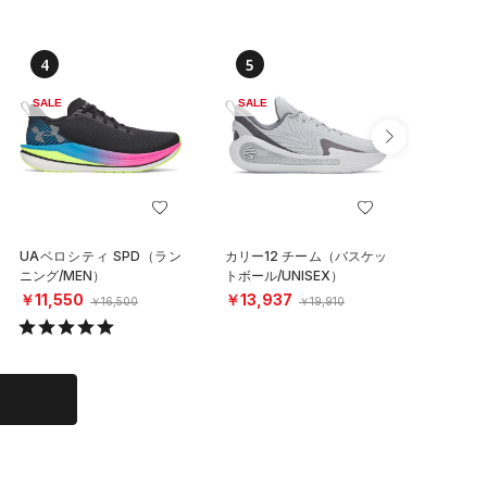
4
5
6
SALE
SALE
SALE
UAベロシティ SPD（ラン
カリー12 チーム（バスケッ
UAイグ
ニング/MEN）
トボール/UNISEX）
クス（ラ
N）
￥11,550
￥13,937
￥4,15
￥16,500
￥19,910