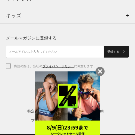
キッズ
トップス
ボトムス
キッズ
トップス
ボトムス
シューズ
シューズ
メールマガジンに登録する
ボトムス
シューズ
アクセサリー
アクセサリー
登録する
シューズ
アクセサリー
購読の際は、当社の
プライバシーポリシー
に同意します。
アクセサリー
スポーツブラ
レギンス＆タイツ
特定商取引法に基づく通販の表記
会員規約
プライバシーポリシー