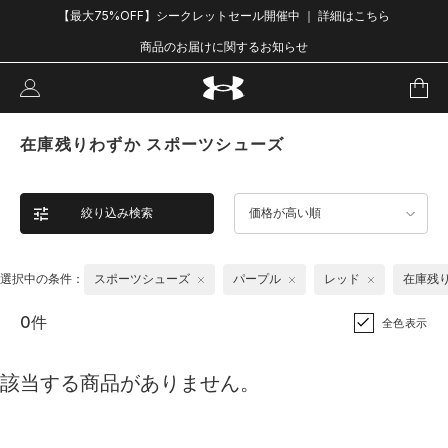
【最大75%OFF】シークレットセール開催中 ｜ 詳細はこちら
商品のお届けに関するお知らせ
在庫残りわずか スポーツシューズ
絞り込み検索
価格が高い順
選択中の条件：
スポーツシューズ
パープル
レッド
在庫残
0件
全色表示
該当する商品がありません。