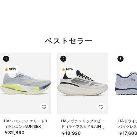
ベストセラー
1
2
3
NEW
NEW
UAベロシティ エリート3
UAノヴァ スリップスピー
UAドライブ
（ランニング/UNISEX）
ド（ライフスタイル/UNIS
パイクレス
EX）
MEN）
￥32,890
￥18,920
￥17,60