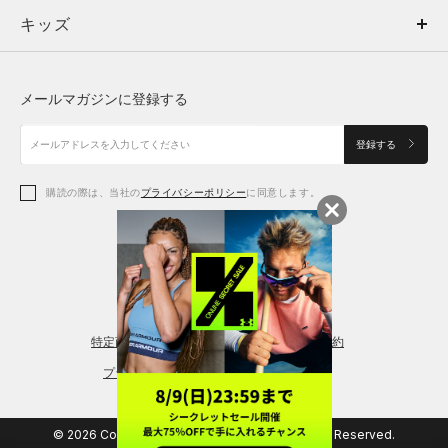
キッズ
トップス
ボトムス
キッズ
トップス
ボトムス
シューズ
シューズ
メールマガジンに登録する
ボトムス
シューズ
アクセサリー
アクセサリー
登録する
シューズ
アクセサリー
購読の際は、当社の
プライバシーポリシー
に同意します。
アクセサリー
スポーツブラ
レギンス＆タイツ
特定商取引法に基づく通販の表記
会員規約
プライバシーポリシー
© 2026 Copyright DOME Corporation. All Rights Reserved.