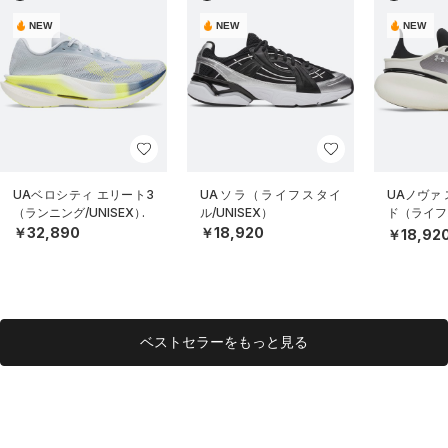
NEW
NEW
NEW
UAベロシティ エリート3
UAソラ（ライフスタイ
UAノヴァ
（ランニング/UNISEX）
ル/UNISEX）
ド（ライフス
EX）
￥32,890
￥18,920
￥18,92
ベストセラーをもっと見る