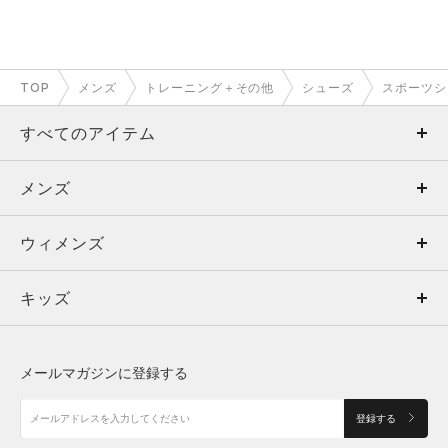
TOP
メンズ
トレーニング＋その他
シューズ
スポーツシ
すべてのアイテム
メンズ
メンズ
ウィメンズ
トップス
ウィメンズ
キッズ
トップス
ボトムス
キッズ
トップス
ボトムス
シューズ
シューズ
メールマガジンに登録する
ボトムス
シューズ
アクセサリー
アクセサリー
登録する