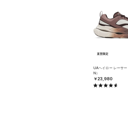
ソックス
19.5
（0）
ネックウォーマー
20.0
オレンジ
その他
（0）
スリーブ
20.5
（0）
タオル
21.0
価格
（0）
ボール
21.5
（0）
イヤホン＆ヘッドホン
22.0
テクノロジー
直営限定
～
円
円
（0）
22.5
ウォーターボトル
FLOW(フロー)
（0）
在庫
23.0
（6）
UAヘイロー レーサー
その他
N）
HOVR(ホバー)
（8）
23.5
￥23,980
在庫あり
CHARGED(チャージド)
（0）
限定
24.0
MICRO G(マイクロＧ)
（0）
24.5
直営限定
（11）
TRIBASE(トライベース)
25.0
公式サイト限定
（0）
（0）
25.5
在庫残りわずか
（2）
RUSH(ラッシュ)
（0）
26.0
ISO-CHILL(アイソチル)
（0）
26.5