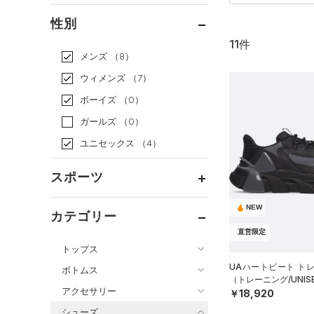
通常価格
（10）
性別
セール
（1）
11件
メンズ
（8）
ウィメンズ
（7）
ボーイズ
（0）
ガールズ
（0）
ユニセックス
（4）
スポーツ
NEW
ベースボール
（0）
カテゴリー
バスケットボール
（0）
直営限定
トップス
ゴルフ
（0）
UAハートビート ト
ボトムス
トレーニング
すべてのトップス
（3）
（トレーニング/UNIS
アクセサリー
￥18,920
すべてのボトムス
ランニング
（7）
（14）
ベースレイヤー
シューズ