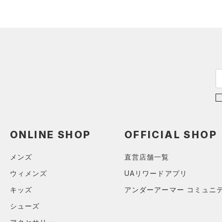
コレクション
Tech(テック)
（0）
27.0
プロジェクトロック
（0）
COLDGEAR ARMOUR(コール
27.5
ドギアアーマー)
（0）
ステフィン・カリー
（0）
28.0
HEATGEAR ARMOUR(ヒート
アジア限定
（0）
28.5
ギアアーマー)
（0）
29.0
STORM(ストーム)
（0）
29.5
COLDGEAR INFRARED(コー
30.0
ルドギアインフラレッド)
（0）
30.5
AUXETIC(オーゼティック)
31.0
ONLINE SHOP
OFFICIAL SHOP
（0）
31.5
Charged Cotton(チャージド
メンズ
直営店舗一覧
32.0
コットン)
（0）
ウィメンズ
UAリワードアプリ
33.0
Rival Fleece(ライバルフリー
キッズ
アンダーアーマー コミュニ
34.0
ス)
（0）
シューズ
35.0
Armour Fleece(アーマーフリ
ース)
（0）