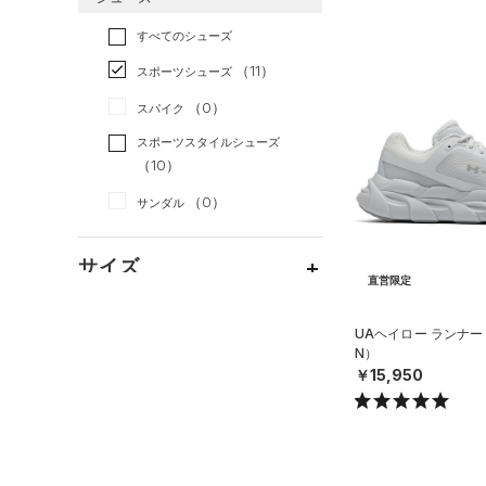
すべてのアクセサリー
（8）
スポーツスタイル
（1）
レギンス&タイツ
（13）
Tシャツ
すべてのシューズ
（0）
アメリカンフットボール
バックパック
（13）
ショートパンツ
（0）
タンクトップ
（0）
（11）
スポーツシューズ
ショルダー＆トートバッグ
（6）
パンツ(ロングパンツ)
（0）
ポロシャツ
（0）
サッカー
（0）
（0）
スパイク
（2）
スウェット＆フリース
（5）
ロングTシャツ
リカバリー
（0）
（0）
サックパック
スポーツスタイルシューズ
（2）
アンダーウェア
（1）
パーカー&トレーナー
その他
（10）
（0）
（0）
ウェストバッグ
（0）
スカート
（1）
ジャケット
（0）
サンダル
（1）
ダッフルバッグ
（0）
スイムウェア
（2）
ジャージ
（0）
キャップ＆ビーニー
サイズ
（0）
ベスト
（0）
ベルト
直営限定
（2）
ダウン・コート
16.5
（2）
グローブ・手袋
カラー
UAヘイロー ランナー
（2）
スポーツブラ
17.0
（5）
N）
アイウェア
￥15,950
（0）
セットアップ
17.5
リストバンド＆ヘッドバンド
ブラック
ホワイト
ブラウン
グリーン
（0）
18.0
（0）
スイムウェア
18.5
（0）
スポーツマスク
19.0
ブルー
パープル
レッド
イエロー
（0）