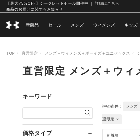
【最大75%OFF】シークレットセール開催中 ｜ 詳細はこちら
商品のお届けに関するお知らせ
新商品
セール
メンズ
ウィメンズ
キッズ
TOP
直営限定
メンズ＋ウィメンズ＋ボーイズ＋ユニセックス
直営限定 メンズ＋ウィ
キーワード
選択中の条件：
メンズ
直営限定
価格タイプ
新着順